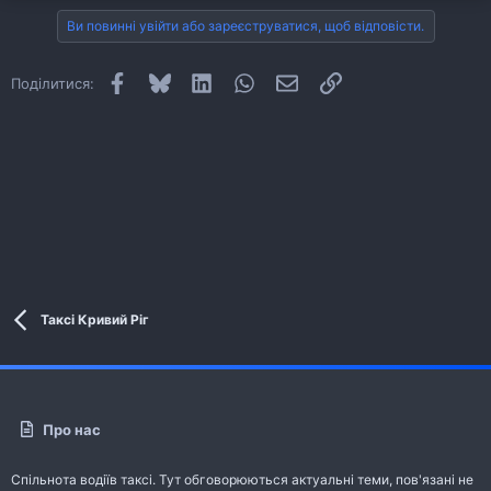
Ви повинні увійти або зареєструватися, щоб відповісти.
Facebook
Bluesky
LinkedIn
WhatsApp
E-mail
Посилання
Поділитися:
Таксі Кривий Ріг
Про нас
Спільнота водіїв таксі. Тут обговорюються актуальні теми, пов'язані не