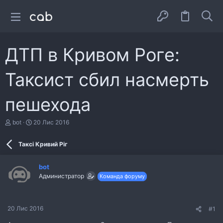
ДТП в Кривом Роге:
Таксист сбил насмерть
пешехода
А
Д
bot
20 Лис 2016
в
а
т
т
Таксі Кривий Ріг
о
а
р
с
т
т
bot
е
в
Администратор
Команда форуму
м
о
и
р
е
н
20 Лис 2016
#1
н
я