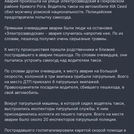
Авария произошла на улице Электрозаводская в Покровском
районе Кривого Рога. Водитель такси на автомобиле KIA Ceed
сбил мужчину ромской национальности. Полицейские
предотвратили попытку самосуда.
Прямыми очевидцами аварии были люди на остановке
«Электрозаводская» - авария случилась напротив нее. По их
словам, пешеход получил очень серьезные травмы.
К месту происшествия пришли родственники и близкие
пострадавшего в аварии пешехода. По словам очевидцев, они
пытались устроить самосуд над водителем такси.
По словам других очевидцев, к месту аварии на большой
скорости, колонной в три экипажа прибыли патрульные. Всего
на место ДТП приехало 6 патрульных экипажей.
Правоохранители посадили водителя, сбившего пешехода, в
свой автомобиль.
Вокруг патрульной машины, в которой сидел водитель такси,
выстроились инспекторы патрульной службы. К ним
присоединились коллеги из пешего патруля. Всего на месте
аварии было около 20 инспекторов патрульной полиции.
Пострадавшего госпитализировали каретой скорой помощи в