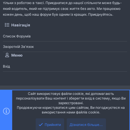
тільки з роботою в таксі. Приєднатися до нашої спільноти може будь-
який водитель, який не підтримує своє життя без авто. Ми працюємо
кожен день, щоб наш форум був одним із кращих. Приєднуйтесь.
Навігація
Список Форумів
Зворотній Зв'язок
Меню
Вхід
®
Community platform by XenForo
© 2010-2026 XenForo Ltd.
Сайт використовує файли cookie, які допомагають
Community platform by XenForo © 2010-2022 XenForo Ltd. | dev:
Pages
персоналізувати Ваш контент і зберегти вхід в систему, якщо Ви
зареєстровані.
Продовжуючи користуватися цим сайтом, Ви погоджуєтеся на
Ніч
Українська (UA)
використання нами файлів cookie.
Зверху
Знизу
Зворотній зв'язок
Умови і правила
Політика конфіденційності
Прийняти
Дізнатися більше....
R
Дoпoмoга
S