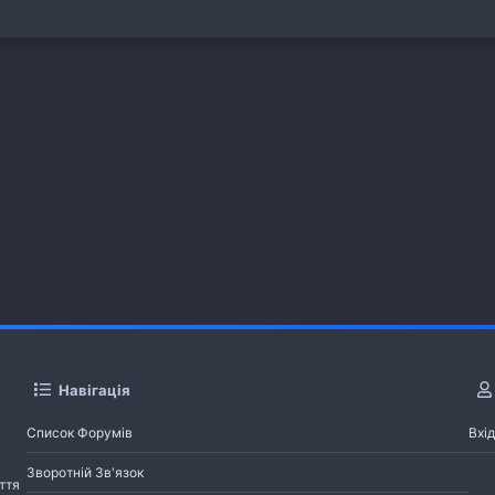
Навігація
Список Форумів
Вхід
Зворотній Зв'язок
ття