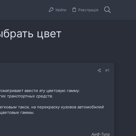
Увійти
Реєстрація
ыбрать цвет
#1
сматривает ввести эту цветовую гамму.
гих транспортных средств.
егковым такси, на перекраску кузовов автомобилей
м цветовые гаммы.
АиФ-Тула