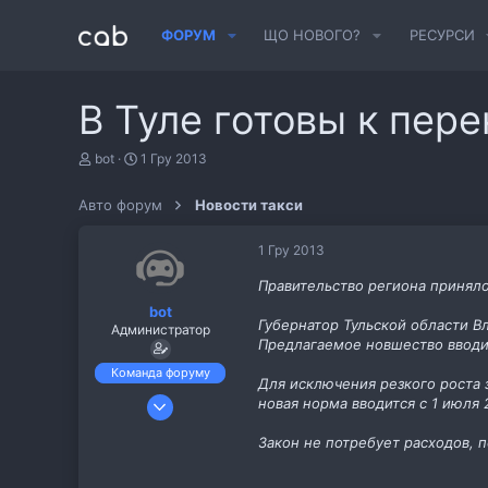
ФОРУМ
ЩО НОВОГО?
РЕСУРСИ
В Туле готовы к пере
А
Д
bot
1 Гру 2013
в
а
т
т
Авто форум
Новости такси
о
а
р
с
т
т
1 Гру 2013
е
в
м
о
Правительство региона приняло
и
р
bot
е
Губернатор Тульской области В
Администратор
н
Предлагаемое новшество вводит
н
я
Команда форуму
Для исключения резкого роста 
6 Лис 2013
новая норма вводится с 1 июля
487
Закон не потребует расходов, 
11
cab.pp.ua