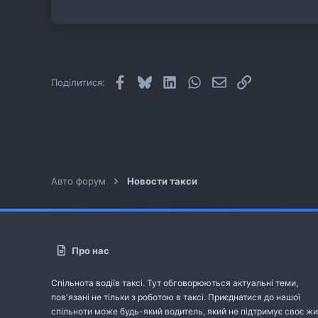
Facebook
Bluesky
LinkedIn
WhatsApp
E-mail
Посилання
Поділитися:
Авто форум
Новости такси
Про нас
Спільнота водіїв таксі. Тут обговорюються актуальні теми,
пов'язані не тільки з роботою в таксі. Приєднатися до нашої
спільноти може будь-який водитель, який не підтримує своє жи