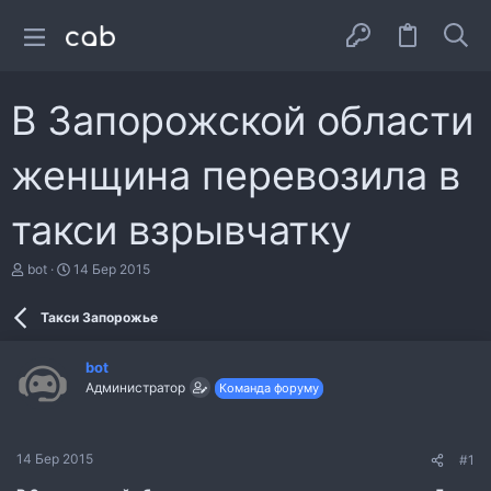
В Запорожской области
женщина перевозила в
такси взрывчатку
А
Д
bot
14 Бер 2015
в
а
т
т
Такси Запорожье
о
а
р
с
т
т
bot
е
в
Администратор
Команда форуму
м
о
и
р
е
н
14 Бер 2015
#1
н
я