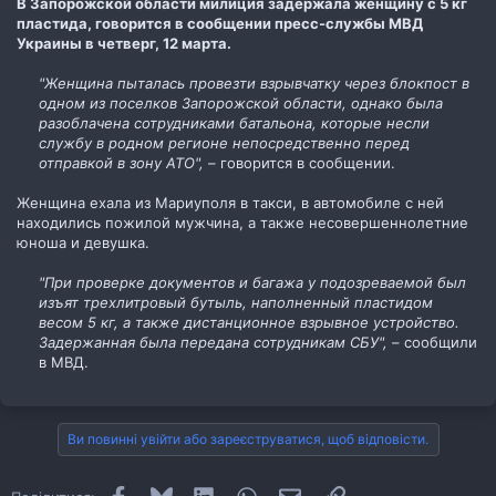
В Запорожской области милиция задержала женщину с 5 кг
пластида, говорится в сообщении пресс-службы МВД
Украины в четверг, 12 марта.
"Женщина пыталась провезти взрывчатку через блокпост в
одном из поселков Запорожской области, однако была
разоблачена сотрудниками батальона, которые несли
службу в родном регионе непосредственно перед
отправкой в зону АТО",
– говорится в сообщении.​
Женщина ехала из Мариуполя в такси, в автомобиле с ней
находились пожилой мужчина, а также несовершеннолетние
юноша и девушка.
"При проверке документов и багажа у подозреваемой был
изъят трехлитровый бутыль, наполненный пластидом
весом 5 кг, а также дистанционное взрывное устройство.
Задержанная была передана сотрудникам СБУ",
– сообщили
в МВД.​
Ви повинні увійти або зареєструватися, щоб відповісти.
Facebook
Bluesky
LinkedIn
WhatsApp
E-mail
Посилання