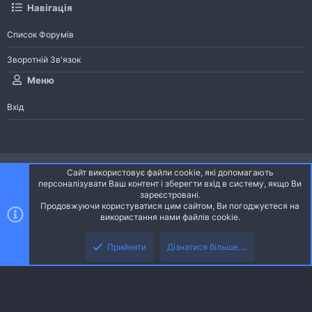
Навігація
Список Форумів
Зворотній Зв'язок
Меню
Вхід
®
Community platform by XenForo
© 2010-2026 XenForo Ltd.
Сайт використовує файли cookie, які допомагають
Community platform by XenForo © 2010-2022 XenForo Ltd. | dev:
Pages
персоналізувати Ваш контент і зберегти вхід в систему, якщо Ви
зареєстровані.
Продовжуючи користуватися цим сайтом, Ви погоджуєтеся на
Ніч
Українська (UA)
використання нами файлів cookie.
Зверху
Знизу
Зворотній зв'язок
Умови і правила
Політика конфіденційності
Прийняти
Дізнатися більше....
R
Дoпoмoга
S
S