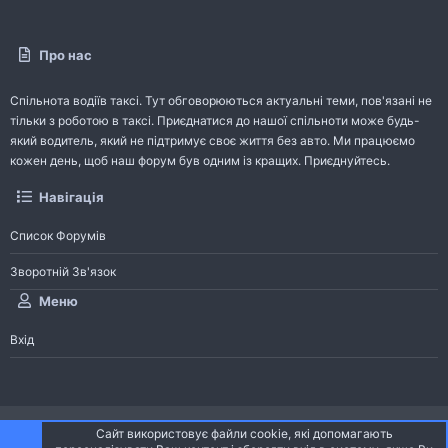
Про нас
Спільнота водіїв таксі. Тут обговорюються актуальні теми, пов'язані не
тільки з роботою в таксі. Приєднатися до нашої спільноти може будь-
який водитель, який не підтримує своє життя без авто. Ми працюємо
кожен день, щоб наш форум був одним із кращих. Приєднуйтесь.
Навігація
Список Форумів
Зворотній Зв'язок
Меню
Вхід
®
Community platform by XenForo
© 2010-2026 XenForo Ltd.
Сайт використовує файли cookie, які допомагають
Community platform by XenForo © 2010-2022 XenForo Ltd. | dev:
Pages