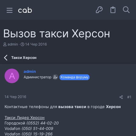
Вызов такси Херсон
А
Д
admin
14 Чер 2016
в
а
т
т
Такси Херсон
о
а
р
с
т
т
admin
е
в
A
Администратор
Команда форуму
м
о
и
р
е
н
14 Чер 2016
#1
н
я
Контактные телефоны для
вызова такси
в городе
Херсон
Такси Лидер Херсон
Городской
(0552) 44-02-20
Vodafon
(050) 51-44-009
Vodafon
(050) 15-19-266