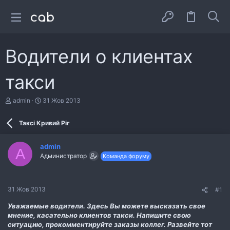
Водители о клиентах
такси
А
Д
admin
31 Жов 2013
в
а
т
т
Таксі Кривий Ріг
о
а
р
с
т
т
admin
е
в
A
Администратор
Команда форуму
м
о
и
р
е
н
31 Жов 2013
#1
н
я
Уважаемые водители. Здесь Вы можете высказать свое
мнение, касательно клиентов такси. Напишите свою
ситуацию, прокомментируйте заказы коллег. Развейте тот