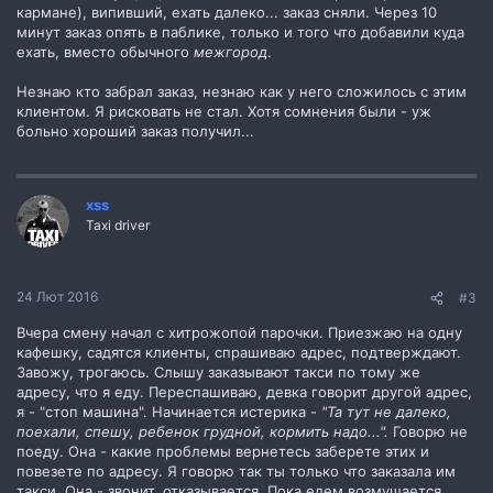
кармане), випивший, ехать далеко... заказ сняли. Через 10
минут заказ опять в паблике, только и того что добавили куда
ехать, вместо обычного
межгород
.
Незнаю кто забрал заказ, незнаю как у него сложилось с этим
клиентом. Я рисковать не стал. Хотя сомнения были - уж
больно хороший заказ получил...
xss
Taxi driver
24 Лют 2016
#3
Вчера смену начал с хитрожопой парочки. Приезжаю на одну
кафешку, садятся клиенты, спрашиваю адрес, подтверждают.
Завожу, трогаюсь. Слышу заказывают такси по тому же
адресу, что я еду. Переспашиваю, девка говорит другой адрес,
я - "стоп машина". Начинается истерика -
"Та тут не далеко,
поехали, спешу, ребенок грудной, кормить надо...".
Говорю не
поеду. Она - какие проблемы вернетесь заберете этих и
повезете по адресу. Я говорю так ты только что заказала им
такси. Она - звонит, отказывается. Пока едем возмущается