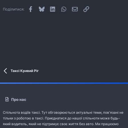
Facebook
Bluesky
LinkedIn
WhatsApp
E-mail
Посилання
Поділитися:
Таксі Кривий Ріг
Про нас
Спільнота водіїв таксі. Тут обговорюються актуальні теми, пов'язані не
тільки з роботою в таксі. Приєднатися до нашої спільноти може будь-
який водитель, який не підтримує своє життя без авто. Ми працюємо