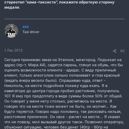
стереотип "хама-таксиста", покажите обратную сторону
медали.
xss
Taxi driver
1 Лис 2013
#2
Сегодня принимаю заказ на Эталоне, межгород. Подъехал на
адрес (пр-т. Мира 44), садится парень, глянул на обувь, что бы
оценить возможности клиента - адидас. С виду приличный
клиент, только алкоголем сильно попахивает и глаз красный
(видать вчера весело было). Спрашиваю куда, ответ -
Никополь, на месте подробнее покажу куда ехать. Я в
навигаторе до центра города пробил растояние, получилось
107. Я ему про предоплату в виде суммы более 50% от общей.
Он говорит у меня нету столько, расчитаюсь на месте. Я
говорю что на месте тоже может не быть, он молчит... Как
будто теряется. Говорю надо половину, так рисковать нельзя,
расстояние приличное. Он свое - расчет на месте... Я сказал
что не повезу, мол вызывай другое такси. Позвонил оператору,
объяснил ситуацию, человек без денег (40гр - 60гр на