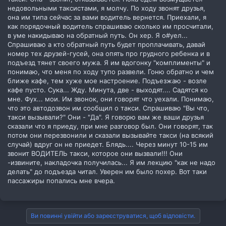
недовольными таксистами, я молчу. По ходу звонят друзья,
она им типа сейчас за вами водитель вернется. Приехали, я
как порядочный водитель спрашиваю сколько им просчитали,
в уме накидываю на обратный путь. Он хер. Я о#уел...
Спрашиваю а кто обратный путь будет проплачивать, давай
номер тех друзей-гусей, она опять про грудного ребенка и в
подъезд тянет своего мужа. Я им вдогонку "комплименты" и
понимаю, что меня по ходу тупо развели. Гоню обратно и чем
ближе кафе, тем хуже мое настроение. Подъезжаю - возле
кафе пусто. Сука... Жду. Минута, две - выходят.... Садятся ко
мне. Фух... мои. Им звонок, они говорят что уехали. Понимаю,
что это автодозвон им сообщил о такси. Спрашиваю "Вы что,
такси вызывали?" Они - "Да". Я говорю вам же ваши друзья
сказали что я приеду, при мне разговор был. Они говорят, так
потом они перезвонили и сказали вызывайте такси (на всякий
случай) вдруг он не приедет. Блядь.... Через минут 10-15 им
звонит ВОДИТЕЛЬ такси, которое они вызвали!!! Они
-извините, накладочка получилась... Я им лекцию "как не надо
делать" до подъезда читал. Уверен им было похер. Вот таки
пассажиры попались мне вчера.
Ви повинні увійти або зареєструватися, щоб відповісти.