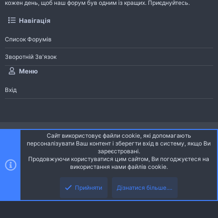
кожен день, щоб наш форум був одним із кращих. Приєднуйтесь.
Навігація
Список Форумів
Зворотній Зв'язок
Меню
Вхід
®
Community platform by XenForo
© 2010-2026 XenForo Ltd.
Сайт використовує файли cookie, які допомагають
Community platform by XenForo © 2010-2022 XenForo Ltd. | dev:
Pages
персоналізувати Ваш контент і зберегти вхід в систему, якщо Ви
зареєстровані.
Продовжуючи користуватися цим сайтом, Ви погоджуєтеся на
Ніч
Українська (UA)
використання нами файлів cookie.
Зверху
Знизу
Зворотній зв'язок
Умови і правила
Політика конфіденційності
Прийняти
Дізнатися більше....
R
Дoпoмoга
S
S