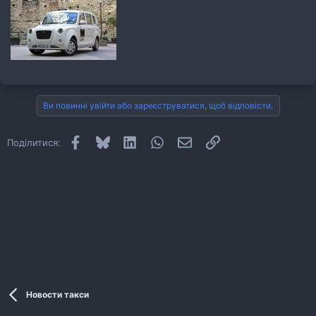
Ви повинні увійти або зареєструватися, щоб відповісти.
Facebook
Bluesky
LinkedIn
WhatsApp
E-mail
Посилання
Поділитися:
Новости такси