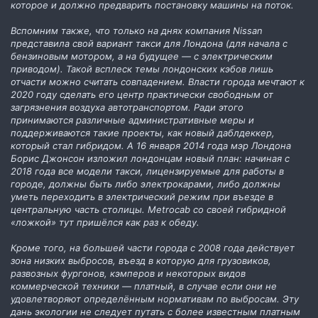
которое и должно предварить постановку машины на поток.
Вспомним также, что только на днях компания Nissan
представила свой вариант такси для Лондона (для начала с
бензиновым мотором, а на будущее — с электрическим
приводом). Такой всплеск темы лондонских кэбов лишь
отчасти можно считать совпадением. Власти города мечтают к
2020 году сделать его центр практически свободным от
загрязнения воздуха автотранспортом. Ради этого
принимаются различные административные меры и
поддерживаются такие проекты, как новый даблдеккер,
который стал гибридом. А 16 января 2014 года мэр Лондона
Борис Джонсон изложил лондонцам новый план: начиная с
2018 года все модели такси, лицензируемые для работы в
городе, должны быть либо электрокарами, либо должны
уметь переходить в электрический режим при въезде в
центральную часть столицы. Metrocab со своей гибридной
«ложкой» тут пришёлся как раз к обеду.
Кроме того, на большей части города c 2008 года действует
зона низких выбросов, въезд в которую для грузовиков,
развозных фургонов, кэмперов и некоторых видов
коммерческой техники — платный, в случае если они не
удовлетворяют определённым нормативам по выбросам. Эту
дань экологии не следует путать с более известным платным