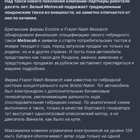
Над такси нового поколения компании-партнёры работали
десять лет. Белый Metrocab подражает традиционным
лондонским такси во внешности, но заметно отличается от
них по начинке.
Британские фирмы Ecotive и Frazer-Nash Research
обнародовали финальную спецификацию своего гибридного
такси
Metrocab
и заявили о старте потребительских тестов в
январе текущего года, перед запуском продаж не только на
родине, но и в других странах. И пусть пока автомобиль
представлен как такси для Лондона, именно заявление о
предстоящих продажах за рубежом заставляет приглядеться к
машине подробнее.
Фирма Frazer-Nash Research нам известна по гибридной
системе концептуального купе Bristol Namir. Тот автомобиль
был электрокаром с дополнительным бензиновым
генератором, увеличивающим дальность хода
(последовательная гибридная схема). По аналогичной схеме
выполнено и такси, только в качестве бортового генератора
тут выступает однолитровый классический мотор, а не
двигатель Ванкеля, как было на купе.
Максималка новинки ограничена электроникой на уровне 129
км/ч. Батарея обеспечивает запас хода только на одной