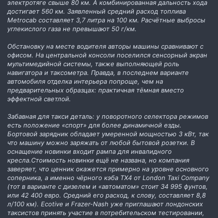
электротяге свыше 80 км. А комбинированная дальность хода
достигает 560 км. Заявленный средний расход топлива
Metrocab составляет 3,7 литра на 100 км. Расчётные выбросы
углекислого газа не превышают 50 г/км.
Обстановку на месте водителя авторы машины сравнивают с
офисом. На центральной консоли поселился сенсорный экран
мультимедийной системы, также выполняющей роль
навигатора и таксометра. Правда, в последнем варианте
автомобиля отделка интерьера попроще, чем на
предварительных образцах: практичная тёмная вместо
эффектной светлой.
Забавная для такси деталь: у поворотного селектора режимов
есть положение «спорт» для более динамичной езды.
Бортовой зарядник обладает умеренной мощностью 3 кВт, так
что машину можно заряжать от любой бытовой розетки. В
оснащение новинки входит рампа для инвалидного
кресла.Стоимость новинки ещё не названа, но компания
заверяет, что ценник окажется примерно на уровне основного
соперника, а именно чёрного кэба TX4 от London Taxi Company
(тот в варианте с дизелем и «автоматом» стоит 34 995 фунтов,
или 42 400 евро. Средний его расход, к слову, составляет 8,8
л/100 км). Ecotive и Frazer-Nash уже приглашают лондонских
таксистов принять участие в потребительском тестировании,