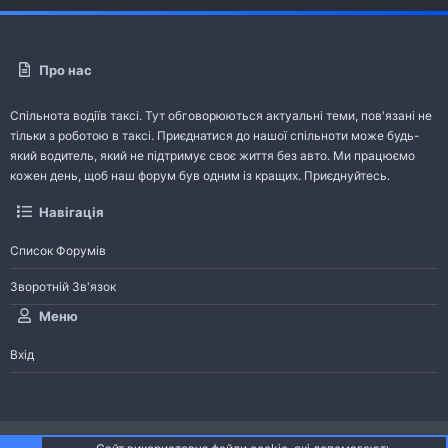
Про нас
Спільнота водіїв таксі. Тут обговорюються актуальні теми, пов'язані не
тільки з роботою в таксі. Приєднатися до нашої спільноти може будь-
який водитель, який не підтримує своє життя без авто. Ми працюємо
кожен день, щоб наш форум був одним із кращих. Приєднуйтесь.
Навігація
Список Форумів
Зворотній Зв'язок
Меню
Вхід
®
Community platform by XenForo
© 2010-2026 XenForo Ltd.