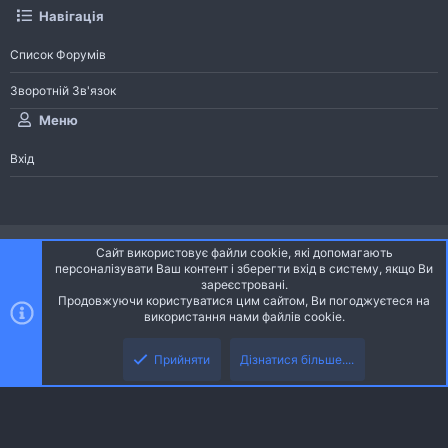
Навігація
Список Форумів
Зворотній Зв'язок
Меню
Вхід
®
Community platform by XenForo
© 2010-2026 XenForo Ltd.
Сайт використовує файли cookie, які допомагають
Community platform by XenForo © 2010-2022 XenForo Ltd. | dev:
Pages
персоналізувати Ваш контент і зберегти вхід в систему, якщо Ви
зареєстровані.
Продовжуючи користуватися цим сайтом, Ви погоджуєтеся на
Ніч
Українська (UA)
використання нами файлів cookie.
Зверху
Знизу
Зворотній зв'язок
Умови і правила
Політика конфіденційності
Прийняти
Дізнатися більше....
R
Дoпoмoга
S
S