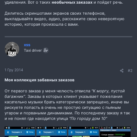
удивления. Вот о таких
необычных заказах
и пойдет речь.
Делитесь скриншотами экранов своих телефонов,
выкладывайте видео, аудио, расскажите свою невероятную
историю, которая произошла с вами.
xss
Taxi driver
1 Гру 2014
#2
Моя коллекция забавных заказов
От первого заказа у меня челюсть отвисла
"К моргу, пустой
багажник"
. Заказы в которых клиент указывает пожелания
касательно музыки брать категорически запрещено, иначе вы
рискуете попасть в очень не простую ситуацию с пьяным
угаром и порваными динамиками. По последнему заказу я так
и не понял где находится улица
"По городу дом 10"