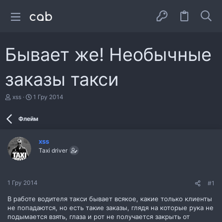
Бывает же! Необычные
заказы такси
А
Д
xss
1 Гру 2014
в
а
т
т
Флейм
о
а
р
с
т
т
xss
е
в
Taxi driver
м
о
и
р
е
н
1 Гру 2014
#1
н
я
В работе водителя такси бывает всякое, какие только клиенты
не попадаются, но есть такие заказы, глядя на которые рука не
подымается взять, глаза и рот не получается закрыть от