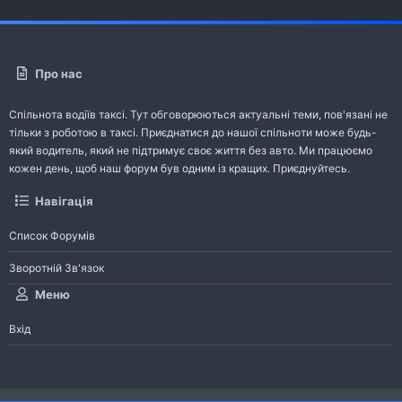
Про нас
Спільнота водіїв таксі. Тут обговорюються актуальні теми, пов'язані не
тільки з роботою в таксі. Приєднатися до нашої спільноти може будь-
який водитель, який не підтримує своє життя без авто. Ми працюємо
кожен день, щоб наш форум був одним із кращих. Приєднуйтесь.
Навігація
Список Форумів
Зворотній Зв'язок
Меню
Вхід