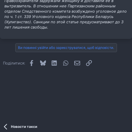
Правоохранители задержали женщину и доставили ее в
вытрезвитель. В отношении нее Партизанским районным
отделом Следственного комитета возбуждено уголовное дело
по ч. 1 ст. 339 Уголовного кодекса Республики Беларусь
(Хулиганство). Санкции по этой статье предусматривают до 3
лет лишения свободы.
Ви повинні увійти або зареєструватися, щоб відповісти.
Facebook
Bluesky
LinkedIn
WhatsApp
E-mail
Посилання
Поділитися:
Новости такси