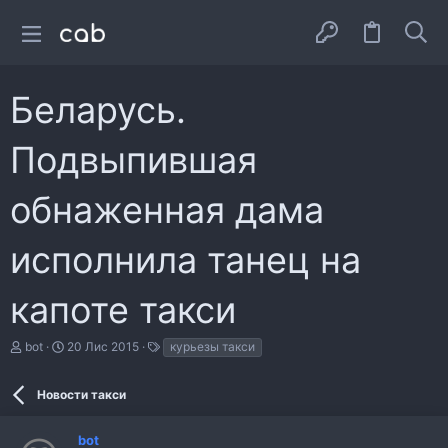
Беларусь.
Подвыпившая
обнаженная дама
исполнила танец на
капоте такси
А
Д
Т
bot
20 Лис 2015
курьезы такси
в
а
е
т
т
г
о
а
и
Новости такси
р
с
т
т
bot
е
в