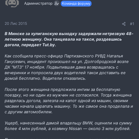
м
о
Администратор
Команда форуму
и
р
е
н
н
20 Лис 2015
#1
я
В Минске за хулиганскую выходку задержали нетрезвую 48-
летнюю женщину. Она танцевала на такси, раздевшись
догола, передает Tut.by.
Как сообщила пресс-офицер Партизанского РУВД Наталья
Ганусевич, инцидент произошел на ул. Долгобродской возле
ДК "МТЗ" 17 ноября. Подвыпившая дама возвращалась с
вечеринки и попросила двух водителей такси доставить ее
домой бесплатно. Водители отказались.
После этого женщина предложила интим за бесплатную
поездку, но ни один из мужчин не согласился. Тогда женщина
разделась догола, залезла на капот одной из машин, своими
часами начала царапать машину. То же самое она проделала и
с другим автомобилем.
Ущерб, нанесенный дамой владельцу BMW, оценили на сумму
более 4 млн рублей, а хозяину Nissan — около 3 млн рублей.