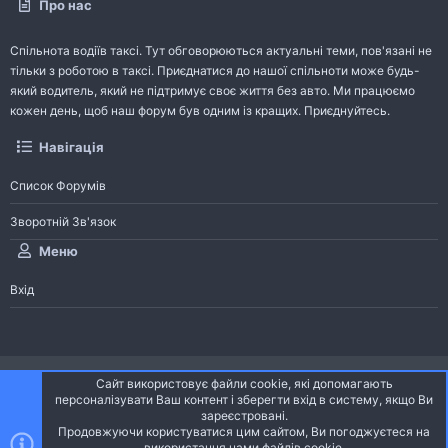
Про нас
Спільнота водіїв таксі. Тут обговорюються актуальні теми, пов'язані не
тільки з роботою в таксі. Приєднатися до нашої спільноти може будь-
який водитель, який не підтримує своє життя без авто. Ми працюємо
кожен день, щоб наш форум був одним із кращих. Приєднуйтесь.
Навігація
Список Форумів
Зворотній Зв'язок
Меню
Вхід
®
Community platform by XenForo
© 2010-2026 XenForo Ltd.
Сайт використовує файли cookie, які допомагають
Community platform by XenForo © 2010-2022 XenForo Ltd. | dev:
Pages
персоналізувати Ваш контент і зберегти вхід в систему, якщо Ви
зареєстровані.
Продовжуючи користуватися цим сайтом, Ви погоджуєтеся на
Ніч
Українська (UA)
використання нами файлів cookie.