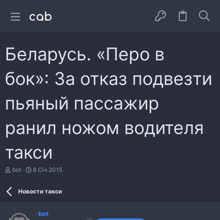
Беларусь. «Перо в
бок»: За отказ подвезти
пьяный пассажир
ранил ножом водителя
такси
А
Д
bot
8 Січ 2015
в
а
т
т
Новости такси
о
а
р
с
т
т
bot
е
в