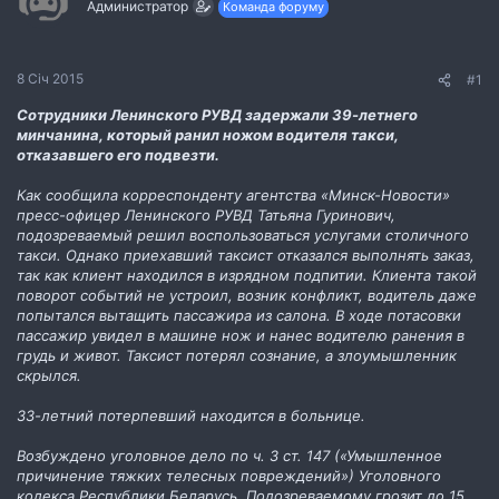
Администратор
Команда форуму
м
о
и
р
е
н
8 Січ 2015
#1
н
я
Сотрудники Ленинского РУВД задержали 39-летнего
минчанина, который ранил ножом водителя такси,
отказавшего его подвезти.
Как сообщила корреспонденту агентства «Минск-Новости»
пресс-офицер Ленинского РУВД Татьяна Гуринович,
подозреваемый решил воспользоваться услугами столичного
такси. Однако приехавший таксист отказался выполнять заказ,
так как клиент находился в изрядном подпитии. Клиента такой
поворот событий не устроил, возник конфликт, водитель даже
попытался вытащить пассажира из салона. В ходе потасовки
пассажир увидел в машине нож и нанес водителю ранения в
грудь и живот. Таксист потерял сознание, а злоумышленник
скрылся.
33-летний потерпевший находится в больнице.
Возбуждено уголовное дело по ч. 3 ст. 147 («Умышленное
причинение тяжких телесных повреждений») Уголовного
кодекса Республики Беларусь. Подозреваемому грозит до 15