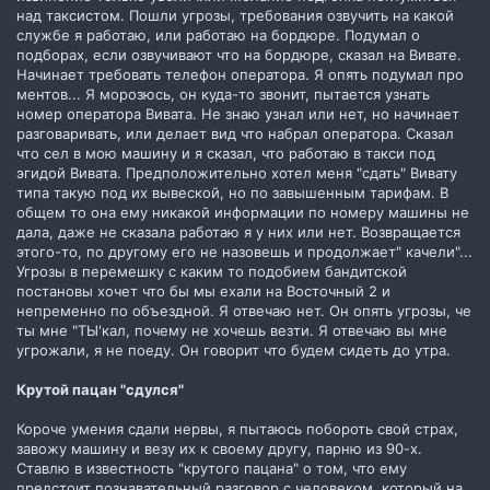
над таксистом. Пошли угрозы, требования озвучить на какой
службе я работаю, или работаю на бордюре. Подумал о
подборах, если озвучивают что на бордюре, сказал на Вивате.
Начинает требовать телефон оператора. Я опять подумал про
ментов... Я морозюсь, он куда-то звонит, пытается узнать
номер оператора Вивата. Не знаю узнал или нет, но начинает
разговаривать, или делает вид что набрал оператора. Сказал
что сел в мою машину и я сказал, что работаю в такси под
эгидой Вивата. Предположительно хотел меня "сдать" Вивату
типа такую под их вывеской, но по завышенным тарифам. В
общем то она ему никакой информации по номеру машины не
дала, даже не сказала работаю я у них или нет. Возвращается
этого-то, по другому его не назовешь и продолжает" качели"...
Угрозы в перемешку с каким то подобием бандитской
постановы хочет что бы мы ехали на Восточный 2 и
непременно по объездной. Я отвечаю нет. Он опять угрозы, че
ты мне "ТЫ'кал, почему не хочешь везти. Я отвечаю вы мне
угрожали, я не поеду. Он говорит что будем сидеть до утра.
Крутой пацан "сдулся"
Короче умения сдали нервы, я пытаюсь побороть свой страх,
завожу машину и везу их к своему другу, парню из 90-х.
Ставлю в известность "крутого пацана" о том, что ему
предстоит познавательный разговор с человеком, который на