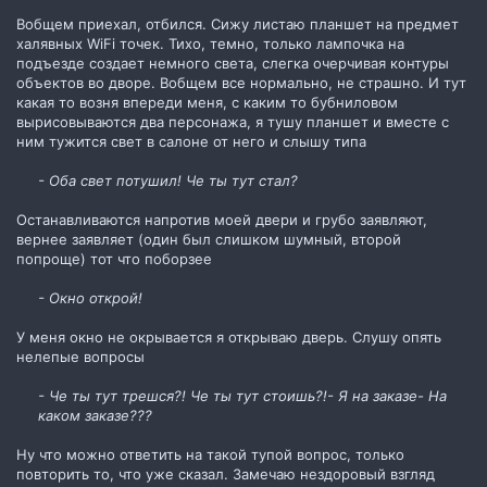
Вобщем приехал, отбился. Сижу листаю планшет на предмет
халявных WiFi точек. Тихо, темно, только лампочка на
подъезде создает немного света, слегка очерчивая контуры
объектов во дворе. Вобщем все нормально, не страшно. И тут
какая то возня впереди меня, с каким то бубниловом
вырисовываются два персонажа, я тушу планшет и вместе с
ним тужится свет в салоне от него и слышу типа
- Оба свет потушил! Че ты тут стал?
Останавливаются напротив моей двери и грубо заявляют,
вернее заявляет (один был слишком шумный, второй
попроще) тот что поборзее
- Окно открой!
У меня окно не окрывается я открываю дверь. Слушу опять
нелепые вопросы
- Че ты тут трешся?! Че ты тут стоишь?!- Я на заказе- На
каком заказе???
Ну что можно ответить на такой тупой вопрос, только
повторить то, что уже сказал. Замечаю нездоровый взгляд