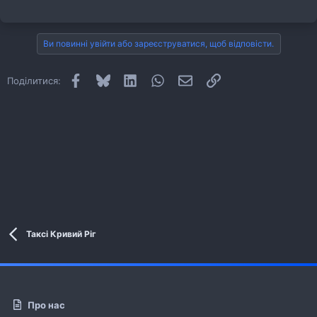
Ви повинні увійти або зареєструватися, щоб відповісти.
Facebook
Bluesky
LinkedIn
WhatsApp
E-mail
Посилання
Поділитися:
Таксі Кривий Ріг
Про нас