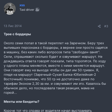
ц
xss
і
Taxi driver
ї
:
13 Лис 2014
#3
Трое с бордюры
Около семи попал в такой переплет на Заречном. Беру трех
выпивших персонажа с бордюры, а вернее они просто садятся
в машину, без каких либо вопросов типа "свободен-занят".
Сели, спрашивают сколько будет и озвучивают маршрут. Не
дождавшись ответа говорят поехали, типа торопятся. По ходу
у одного планы меняются, вместе с ними меняется маршрут.
Они говорят ему на выходе чтобы он дал им 50 гривен. Я,
глядя на маршрут (Заречный-Сухая Балка-Юбилейная-2
Восточный) понимаю, что 50 гр не достаточно даже по
тарифам Эконом 2,30 за км. и озвучивают им это. Казалось бы
обычное дело, но последовала такая реакция, мама не
горюй...
Менты или бандиты?
Короче тот что справа от водителя начал выстраивать