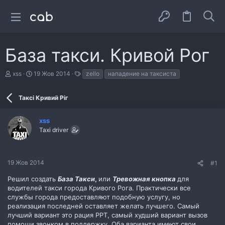
База такси. Кривой Рог
А
Д
Т
xss
19 Жов 2014
zello
нападение на таксиста
в
а
е
т
т
г
о
а
и
Таксі Кривий Ріг
р
с
т
т
xss
е
в
м
о
Taxi driver
и
р
е
н
н
19 Жов 2014
#1
я
Решил создать
База Такси
,
или
Тревожная кнопка
для
водителей такси города Кривого Рога. Практически все
службы города предоставляют подобную услугу, но
реализация последней оставляет желать лучшего. Самый
лучший вариант это рация PPT, самый худший вариант вызов
помощи звонком в поддержку. Оба варианта имеют свои