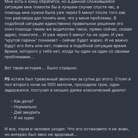
Мне есть к кому обратится, но в данной сложившейся
ситуации мне помогли бы в лучшем случае спустя час, а
помощь мне нужна была уже через 5 минут после того как
тон разговора дал понять мне, что у меня проблемы. В
подобной ситуации единственно правильное решение это
клич помощи таким же водителям такси, прямо сейчас, сказал
адрес, помогите... И уже через 5 минут ты не один. И уже
"крутой парень" понимает - сейчас будет жарко. И не важно
будут его бить или нет, главное в подобной ситуации время.
Время, которого у тебя нет, когда ты один на один со своими
проблемами...
Вот такая история.... Было страшно.
PS
кстати был тревожный звоночек за сутки до этого. Стоял в
пол второго ночи на 1001 мелочи, проходили трое, один
задержался, постучал в окошко далее классический диалог:
- Как дела?
- Нормально
- Дай закурить
- Я не курю
И все, пауза и человек уходит. Что его остановило я не знаю,
но интерес был явно не здоровый...