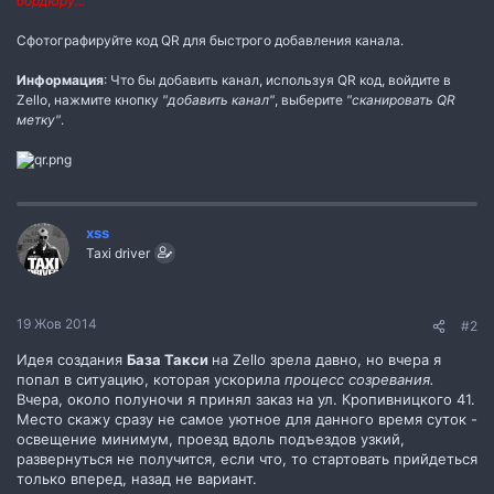
бордюру...
Сфотографируйте код QR для быстрого добавления канала.
Информация
: Что бы добавить канал, используя QR код, войдите в
Zello, нажмите кнопку
"добавить канал"
, выберите
"сканировать QR
метку"
.
xss
Taxi driver
19 Жов 2014
#2
Идея создания
База Такси
на Zello зрела давно, но вчера я
попал в ситуацию, которая ускорила
процесс созревания.
Вчера, около полуночи я принял заказ на ул. Кропивницкого 41.
Место скажу сразу не самое уютное для данного время суток -
освещение минимум, проезд вдоль подъездов узкий,
развернуться не получится, если что, то стартовать прийдеться
только вперед, назад не вариант.