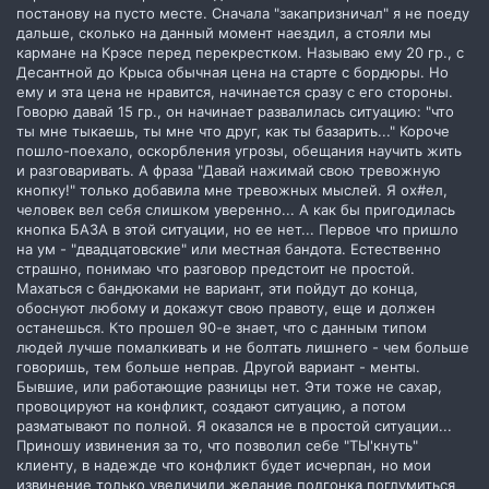
постанову на пусто месте. Сначала "закапризничал" я не поеду
дальше, сколько на данный момент наездил, а стояли мы
кармане на Крэсе перед перекрестком. Называю ему 20 гр., с
Десантной до Крыса обычная цена на старте с бордюры. Но
ему и эта цена не нравится, начинается сразу с его стороны.
Говорю давай 15 гр., он начинает развалилась ситуацию: "что
ты мне тыкаешь, ты мне что друг, как ты базарить..." Короче
пошло-поехало, оскорбления угрозы, обещания научить жить
и разговаривать. А фраза "Давай нажимай свою тревожную
кнопку!" только добавила мне тревожных мыслей. Я ох#ел,
человек вел себя слишком уверенно... А как бы пригодилась
кнопка БАЗА в этой ситуации, но ее нет... Первое что пришло
на ум - "двадцатовские" или местная бандота. Естественно
страшно, понимаю что разговор предстоит не простой.
Махаться с бандюками не вариант, эти пойдут до конца,
обоснуют любому и докажут свою правоту, еще и должен
останешься. Кто прошел 90-е знает, что с данным типом
людей лучше помалкивать и не болтать лишнего - чем больше
говоришь, тем больше неправ. Другой вариант - менты.
Бывшие, или работающие разницы нет. Эти тоже не сахар,
провоцируют на конфликт, создают ситуацию, а потом
разматывают по полной. Я оказался не в простой ситуации...
Приношу извинения за то, что позволил себе "ТЫ'кнуть"
клиенту, в надежде что конфликт будет исчерпан, но мои
извинение только увеличили желание подгонка поглумиться