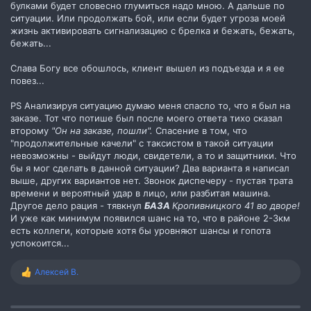
булками будет словесно глумиться надо мною. А дальше по
ситуации. Или продолжать бой, или если будет угроза моей
жизнь активировать сигнализацию с брелка и бежать, бежать,
бежать...
Слава Богу все обошлось, клиент вышел из подъезда и я ее
повез...
PS Анализируя ситуацию думаю меня спасло то, что я был на
заказе. Тот что потише был после моего ответа тихо сказал
второму
"Он на заказе, пошли".
Спасение в том, что
"продолжительные качели" с таксистом в такой ситуации
невозможны - выйдут люди, свидетели, а то и защитники. Что
бы я мог сделать в данной ситуации? Два варианта я написал
выше, других вариантов нет. Звонок диспечеру - пустая трата
времени и вероятный удар в лицо, или разбитая машина.
Другое дело рация - тявкнул
БАЗА
Кропивницкого 41 во дворе!
И уже как минимум появился шанс на то, что в районе 2-3км
есть коллеги, которые хотя бы уровняют шансы и гопота
успокоится...
Алексей В.
Р
е
а
к