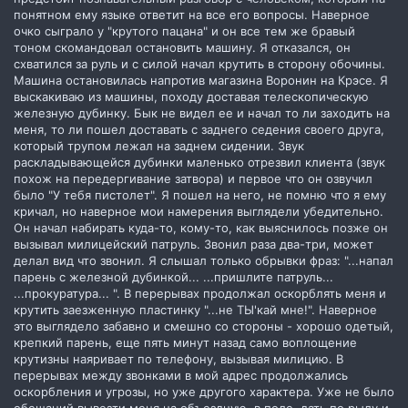
понятном ему языке ответит на все его вопросы. Наверное
очко сыграло у "крутого пацана" и он все тем же бравый
тоном скомандовал остановить машину. Я отказался, он
схватился за руль и с силой начал крутить в сторону обочины.
Машина остановилась напротив магазина Воронин на Крэсе. Я
выскакиваю из машины, походу доставая телескопическую
железную дубинку. Бык не видел ее и начал то ли заходить на
меня, то ли пошел доставать с заднего седения своего друга,
который трупом лежал на заднем сидении. Звук
раскладывающейся дубинки маленько отрезвил клиента (звук
похож на передергивание затвора) и первое что он озвучил
было "У тебя пистолет". Я пошел на него, не помню что я ему
кричал, но наверное мои намерения выглядели убедительно.
Он начал набирать куда-то, кому-то, как выяснилось позже он
вызывал милицейский патруль. Звонил раза два-три, может
делал вид что звонил. Я слышал только обрывки фраз: "...напал
парень с железной дубинкой... ...пришлите патруль...
...прокуратура... ". В перерывах продолжал оскорблять меня и
крутить заезженную пластинку "...не ТЫ'кай мне!". Наверное
это выглядело забавно и смешно со стороны - хорошо одетый,
крепкий парень, еще пять минут назад само воплощение
крутизны наяривает по телефону, вызывая милицию. В
перерывах между звонками в мой адрес продолжались
оскорбления и угрозы, но уже другого характера. Уже не было
обещаний вывезти меня на объездную, в поле, дать по рылу и