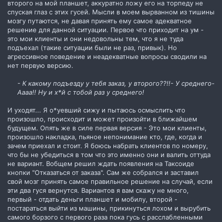
второго на мой планшет, аккуратно ложу его на торпеду не
спуская глаз с этих гусей. Мысли в моем вырванном из тишины
мозгу путаются, не давая принять ему самое адекватное
решение для данной ситуации. Первое что приходит на ум -
это мои клиенты и они недовольны тем, что я не туда
подъехал (такие ситуации были не раз, привык). Но
агрессивное поведение и неадекватные вопросы сводили на
нет первую версию.
- К какому подъезду у тебя заказ, у второго??!!- У среднего-
Аааа!! Ну и х*й с тобой раз у среднего!
И уходят... Я о*уевший сижу и пытаюсь осмыслить что
произошло, происходит и может произойти в ближайшем
будущем. Опять же в силе первая версия - Это мои клиенты,
произошло накладка, пьяное непонимание кто, где, когда и
зачем приехал и стоит. Я боюсь набрать клиентов по номеру,
что бы не убедиться в том что это именно они и валить оттуда
не вариант. Вобщем решил ждать появления на Таксоиде
кнопки "Отказаться от заказа". Сам же собрался и заставил
свой мозг принять самое правильное решение на случай, если
эти два гуся вернутся. Вариантов я вам скажу не много,
первый - отдать деньги планшет и мобилу, второй -
постараться выйти из машины, прикинуться лохом и вырубить
самого борзого с первого раза пока гусь с расслабленными