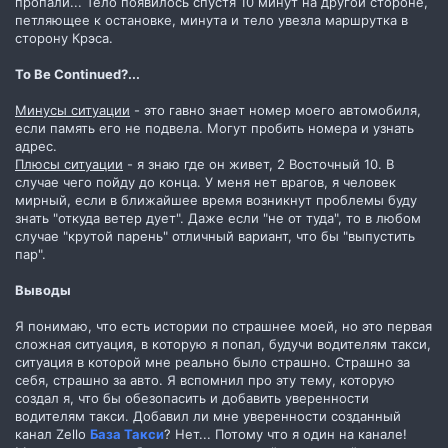
пропали... Тело появилось спустя 10 минут на другой стороне,
петляющее к остановке, минута и тело увезла маршрутка в
сторону Крэса.
To Be Continued?...
Минусы ситуации
- это гавно знает номер моего автомобиля,
если память его не подвела. Могут пробить номера и узнать
адрес.
Плюсы ситуации
- я знаю где он живет, 2 Восточный 10. В
случае чего пойду до конца. У меня нет врагов, я человек
мирный, если в ближайшее время возникнут проблемы буду
знать "откуда ветер дует". Даже если "не от туда", то в любом
случае "крутой парень" отличный вариант, что бы "выпустить
пар".
Выводы
Я понимаю, что есть истории по страшнее моей, но это первая
сложная ситуация, в которую я попал, будучи водителям такси,
ситуация в которой мне реально было страшно. Страшно за
себя, страшно за авто. Я вспомнил про эту тему, которую
создал я, что бы обезопасить и добавить уверенности
водителям такси. Добавил ли мне уверенности созданный
канал Zello
База Такси
? Нет... Потому что я один на канале!