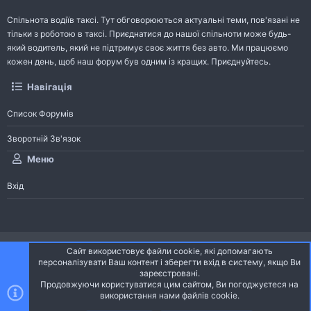
Спільнота водіїв таксі. Тут обговорюються актуальні теми, пов'язані не
тільки з роботою в таксі. Приєднатися до нашої спільноти може будь-
який водитель, який не підтримує своє життя без авто. Ми працюємо
кожен день, щоб наш форум був одним із кращих. Приєднуйтесь.
Навігація
Список Форумів
Зворотній Зв'язок
Меню
Вхід
®
Community platform by XenForo
© 2010-2026 XenForo Ltd.
Сайт використовує файли cookie, які допомагають
Community platform by XenForo © 2010-2022 XenForo Ltd. | dev:
Pages
персоналізувати Ваш контент і зберегти вхід в систему, якщо Ви
зареєстровані.
Продовжуючи користуватися цим сайтом, Ви погоджуєтеся на
Ніч
Українська (UA)
використання нами файлів cookie.
Зверху
Знизу
Зворотній зв'язок
Умови і правила
Політика конфіденційності