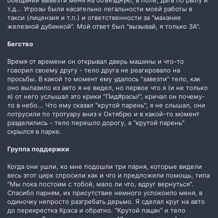
т.д... Угрозы были касательно легальности моей работы в
такси (лицензия и т.п.) и ответственности за "махание
железной дубинкой". Мой ответ был "вызывай, я только ЗА".
Бегство
Время от времени он открывал дверь машины и что-то
говорил своему другу - тело друга не реагировало на
просьбы. В какой то момент ему удалось "завезти" тело, как
оно вылазило из авто я не видел, но первое что я (и не только
я) от него услышал это крики "Пид#расы!", кричал он почему-
то в небо... Что ему сказал "крутой парень", я не слышал, они
потрусили по тротуару вниз к Октябрю и в какой-то момент
разделились - тело перешло дорогу, а "крутой парень"
скрылся в парке.
Группа поддержки
Когда они ушли, ко мне подошли три парня, которые видели
весь этот цирк спросили как и что и предложили помощь, типа
"Мы пока постоим с тобой, мало ли что, вдруг вернуться".
Спасибо парням, их присутствие немного успокоило меня, в
одиночку непросто разгребать дерьмо. Я сделал круг на авто
до перекрестка Крэса и обратно. "Крутой пацан" и тело