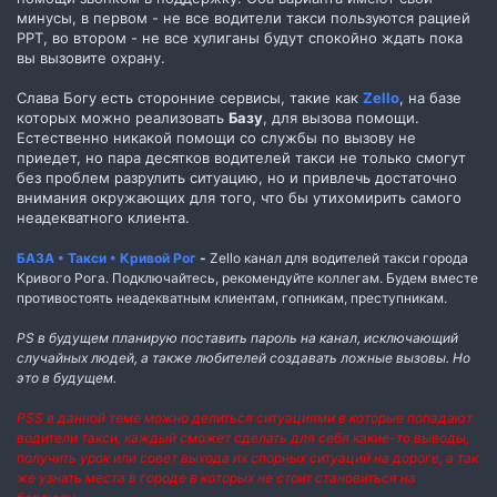
минусы, в первом - не все водители такси пользуются рацией
PPT, во втором - не все хулиганы будут спокойно ждать пока
вы вызовите охрану.
Слава Богу есть сторонние сервисы, такие как
Zello
, на базе
которых можно реализовать
Базу
, для вызова помощи.
Естественно никакой помощи со службы по вызову не
приедет, но пара десятков водителей такси не только смогут
без проблем разрулить ситуацию, но и привлечь достаточно
внимания окружающих для того, что бы утихомирить самого
неадекватного клиента.
БАЗА • Такси • Кривой Рог
-
Zello канал для водителей такси города
Кривого Рога. Подключайтесь, рекомендуйте коллегам. Будем вместе
противостоять неадекватным клиентам, гопникам, преступникам.
PS в будущем планирую поставить пароль на канал, исключающий
случайных людей, а также любителей создавать ложные вызовы. Но
это в будущем.
PSS в данной теме можно делиться ситуациями в которые попадают
водители такси, каждый сможет сделать для себя какие-то выводы,
получить урок или совет выхода их спорных ситуаций на дороге, а так
же узнать места в городе в которых не стоит становиться на