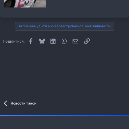
Ви повинні увійти або зареєструватися, щоб відповісти.
Facebook
Bluesky
LinkedIn
WhatsApp
E-mail
Посилання
Поділитися:
Новости такси