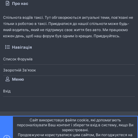
Про нас
Спільнота водіїв таксі. Тут обговорюються актуальні теми, пов'язані не
тільки з роботою в таксі. Приєднатися до нашої спільноти може будь-
який водитель, який не підтримує своє життя без авто. Ми працюємо
кожен день, щоб наш форум був одним із кращих. Приєднуйтесь.
Навігація
Список Форумів
Зворотній Зв'язок
Меню
Вхід
®
Community platform by XenForo
© 2010-2026 XenForo Ltd.
Сайт використовує файли cookie, які допомагають
Community platform by XenForo © 2010-2022 XenForo Ltd. | dev:
Pages
персоналізувати Ваш контент і зберегти вхід в систему, якщо Ви
зареєстровані.
Продовжуючи користуватися цим сайтом, Ви погоджуєтеся на
Ніч
Українська (UA)