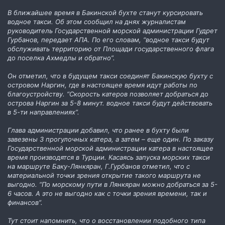
В ближайшее время в Бакинской бухте станут курсировать
водное такси. Об этом сообщил на днях журналистам
руководитель Государственной морской администрации Гудрет
Гурбанов, передает АПА. По его словам, “водное такси будут
обслуживать территорию от Площади государственного флага
до поселка Ахмедлы и обратно”.
Он отметил, что в будущем такси соединят Бакинскую бухту с
островом Наргин, где в настоящее время идут работы по
благоустройству. “Скорость катеров позволяет добраться до
острова Наргин за 5-8 минут. водное такси будут действовать
в 5-ти направлениях”.
Глава администрации добавил, что ранее в бухту были
завезены 3 прогулочных катера, а затем – еще один. По заказу
Государственной морской администрации катера в настоящее
время производятся в Турции. Касаясь запуска морских такси
на маршруте Баку-Лянкяран, Г.Гурбанов отметил, что с
материальной точки зрения открытие такого маршрута не
выгодно. “По морскому пути в Лянкяран можно добраться за 5-
6 часов. А это не выгодно как с точки зрения времени, так и
финансов”.
Тут стоит напомнить, что о восстановлении подобного типа