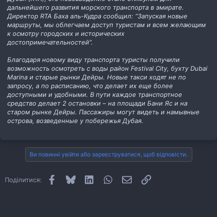
дальнейшего развития морского транспорта в эмирате.
Директор RTA Баха аль-Кудра сообщил: “Запуская новые
маршруты, мы облегчаем доступ туристам и всем желающим
к осмотру городских и исторических
достопримечательностей”.
Благодаря новому виду транспорта туристы получили
возможность осмотреть с воды район Festival City, бухту Dubai
Marina и старые рынки Дейры. Новые такси ходят не по
запросу, а по расписанию, что делает их еще более
доступными и удобными. В пути каждое транспортное
средство делает 2 остановки – на площади Бани Яс и на
старом рынке Дейры. Пассажиры могут видеть и намывные
острова, возведенные у побережья Дубая.
Ви повинні увійти або зареєструватися, щоб відповісти.
Facebook
Bluesky
LinkedIn
WhatsApp
E-mail
Посилання
Поділитися: