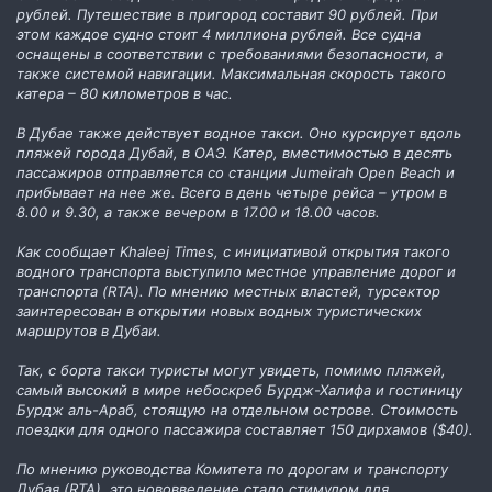
рублей. Путешествие в пригород составит 90 рублей. При
этом каждое судно стоит 4 миллиона рублей. Все судна
оснащены в соответствии с требованиями безопасности, а
также системой навигации. Максимальная скорость такого
катера – 80 километров в час.
В Дубае также действует водное такси. Оно курсирует вдоль
пляжей города Дубай, в ОАЭ. Катер, вместимостью в десять
пассажиров отправляется со станции Jumeirah Open Beach и
прибывает на нее же. Всего в день четыре рейса – утром в
8.00 и 9.30, а также вечером в 17.00 и 18.00 часов.
Как сообщает Khaleej Times, с инициативой открытия такого
водного транспорта выступило местное управление дорог и
транспорта (RTA). По мнению местных властей, турсектор
заинтересован в открытии новых водных туристических
маршрутов в Дубаи.
Так, с борта такси туристы могут увидеть, помимо пляжей,
самый высокий в мире небоскреб Бурдж-Халифа и гостиницу
Бурдж аль-Араб, стоящую на отдельном острове. Стоимость
поездки для одного пассажира составляет 150 дирхамов ($40).
По мнению руководства Комитета по дорогам и транспорту
Дубая (RTA), это нововведение стало стимулом для