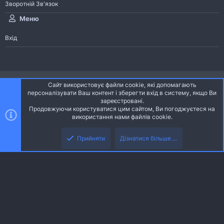
Зворотній Зв'язок
Меню
Вхід
®
Community platform by XenForo
© 2010-2026 XenForo Ltd.
Сайт використовує файли cookie, які допомагають
Community platform by XenForo © 2010-2022 XenForo Ltd. | dev:
Pages
персоналізувати Ваш контент і зберегти вхід в систему, якщо Ви
зареєстровані.
Продовжуючи користуватися цим сайтом, Ви погоджуєтеся на
Ніч
Українська (UA)
використання нами файлів cookie.
Зверху
Знизу
Зворотній зв'язок
Умови і правила
Політика конфіденційності
Прийняти
Дізнатися більше....
R
Дoпoмoга
S
S