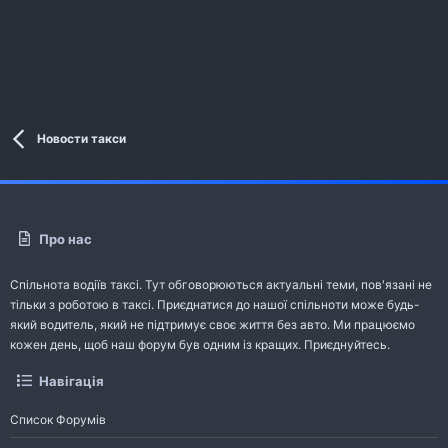
Новости такси
Про нас
Спільнота водіїв таксі. Тут обговорюються актуальні теми, пов'язані не
тільки з роботою в таксі. Приєднатися до нашої спільноти може будь-
який водитель, який не підтримує своє життя без авто. Ми працюємо
кожен день, щоб наш форум був одним із кращих. Приєднуйтесь.
Навігація
Список Форумів