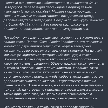
– водный вид городского общественного транспорта Санкт-
Петербурга, перевозящий пассажиров в период летней
навигации (с мая по октябрь). Маршрут судов проходит по
Неве из спальных районов города в исторический центр,
деловые кварталы Петербурга. Поездка по маршруту занимает
не более 40-45 минут, а 3 остановки расположены в
пешеходной доступности от станций метрополитена.
Петербург тоже давно предвкушал возможность использовать
водное такси. Портал “Такси Глобал” сообщает, что на данный
момент по двум линиям маршрутов ходят маломерные
катеры, которые развозят желающих по станциям. На данный
момент функционирует центральный маршрут, а также
Приморский. Новые службы такси имеют свой собственный
характер и стиль поведения. Обычно машины такси толпятся и
пытаются отвоевать друг у друга клиентов. У водного такси
иные принципы работы: катеры лишь на несколько минут
останавливаются у причала, чтобы собрать желающих, а затем
продолжают сновать по каналам. Инфраструктура пока не
очень развита. Остановки есть, но выполнены в виде плавучих
пристаней, на которых нет никаких опознавательных знаков, а
также признаков того, что здесь можно ознакомиться с
расписанием и правилами проезда на водном таксомоторе.
Стоимость поездки на таком такси в пределах города 50