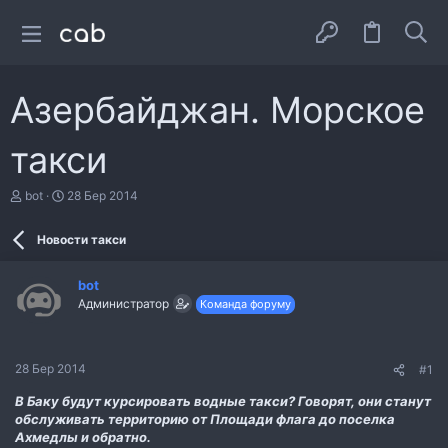
Азербайджан. Морское
такси
А
Д
bot
28 Бер 2014
в
а
т
т
Новости такси
о
а
р
с
т
т
bot
е
в
Администратор
Команда форуму
м
о
и
р
е
н
28 Бер 2014
#1
н
я
В Баку будут курсировать водные такси? Говорят, они станут
обслуживать территорию от Площади флага до поселка
Ахмедлы и обратно.