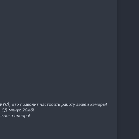
КУС), ето позволит настроить работу вашей камеры!
а СД минус 20мб!
ьного плеера!
.