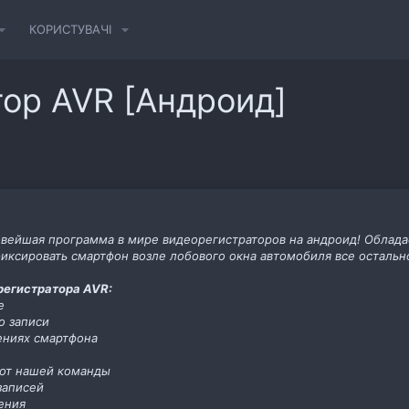
КОРИСТУВАЧІ
ор AVR [Андроид]
овейшая программа в мире видеорегистраторов на андроид! Облад
афиксировать смартфон возле лобового окна автомобиля все остальн
егистратора AVR:
е
о записи
ениях смартфона
 от нашей команды
записей
ения