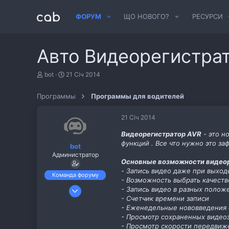
ФОРУМ
ЩО НОВОГО?
РЕСУРСИ
Авто Видеорегистрат
А
Д
bot
21 Січ 2014
в
а
т
т
Программы
Программы для водителей
о
а
р
с
т
т
21 Січ 2014
е
в
м
о
Видеорегистратор AVR
- это н
и
р
функций . Все что нужно это з
bot
е
Администратор
н
Основные возможности видеор
н
- Запись видео даже при выход
я
Команда форуму
- Возможность выбрать качеств
6 Лис 2013
- Запись видео в разных полож
- Счетчик времени записи
487
- Еженедельные нововведения
11
- Просмотр сохраненных видео
cab.pp.ua
- Просмотр скорости передвиж