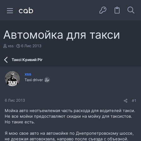
Автомойка для такси
А
Д
xss
6 Лис 2013
в
а
т
т
Таксі Кривий Ріг
о
а
р
с
т
т
xss
е
в
Taxi driver
м
о
и
р
е
н
6 Лис 2013
#1
н
я
Мойка авто неотъемлемая часть расхода для водителей такси.
Не все мойки предоставляют скидки на мойку для таксистов.
Но такие есть.
Я мою свое авто на автомойке по Днепропетровскому шоссе,
не доезжая автовокзала, направо после съезда с объезной.