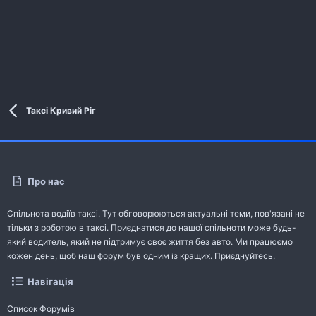
Таксі Кривий Ріг
Про нас
Спільнота водіїв таксі. Тут обговорюються актуальні теми, пов'язані не
тільки з роботою в таксі. Приєднатися до нашої спільноти може будь-
який водитель, який не підтримує своє життя без авто. Ми працюємо
кожен день, щоб наш форум був одним із кращих. Приєднуйтесь.
Навігація
Список Форумів