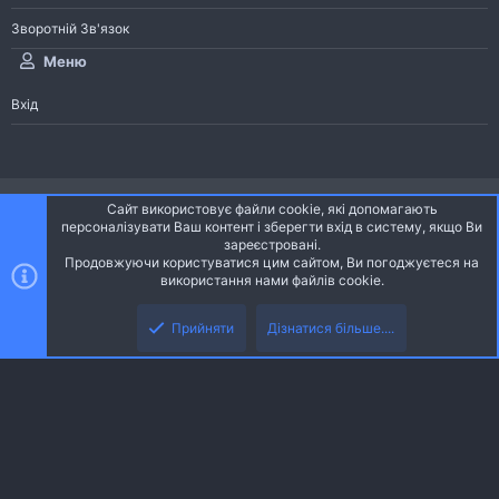
Зворотній Зв'язок
Меню
Вхід
®
Community platform by XenForo
© 2010-2026 XenForo Ltd.
Сайт використовує файли cookie, які допомагають
Community platform by XenForo © 2010-2022 XenForo Ltd. | dev:
Pages
персоналізувати Ваш контент і зберегти вхід в систему, якщо Ви
зареєстровані.
Продовжуючи користуватися цим сайтом, Ви погоджуєтеся на
Ніч
Українська (UA)
використання нами файлів cookie.
Зверху
Знизу
Зворотній зв'язок
Умови і правила
Політика конфіденційності
Прийняти
Дізнатися більше....
R
Дoпoмoга
S
S