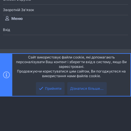
Зворотній Зв'язок
Меню
Вхід
®
Community platform by XenForo
© 2010-2026 XenForo Ltd.
Сайт використовує файли cookie, які допомагають
Community platform by XenForo © 2010-2022 XenForo Ltd. | dev:
Pages
персоналізувати Ваш контент і зберегти вхід в систему, якщо Ви
зареєстровані.
Продовжуючи користуватися цим сайтом, Ви погоджуєтеся на
Ніч
Українська (UA)
використання нами файлів cookie.
Зверху
Знизу
Зворотній зв'язок
Умови і правила
Політика конфіденційності
Прийняти
Дізнатися більше....
R
Дoпoмoга
S
S