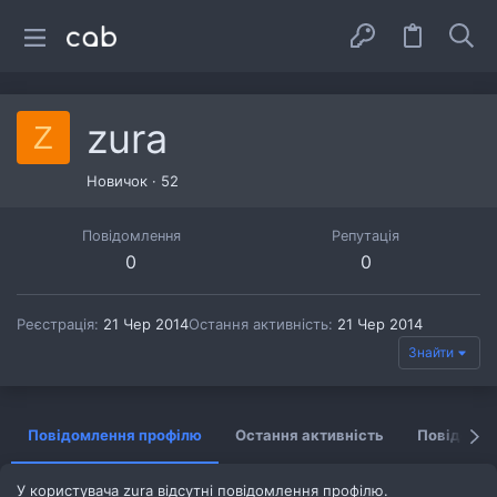
zura
Z
Новичок
·
52
Повідомлення
Репутація
0
0
Реєстрація
21 Чер 2014
Остання активність
21 Чер 2014
Знайти
Повідомлення профілю
Остання активність
Повідомл
У користувача zura відсутні повідомлення профілю.