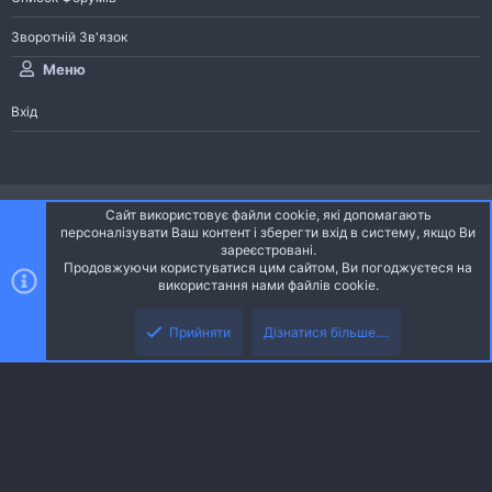
Зворотній Зв'язок
Меню
Вхід
®
Community platform by XenForo
© 2010-2026 XenForo Ltd.
Сайт використовує файли cookie, які допомагають
Community platform by XenForo © 2010-2022 XenForo Ltd. | dev:
Pages
персоналізувати Ваш контент і зберегти вхід в систему, якщо Ви
зареєстровані.
Продовжуючи користуватися цим сайтом, Ви погоджуєтеся на
Ніч
Українська (UA)
використання нами файлів cookie.
Зверху
Знизу
Зворотній зв'язок
Умови і правила
Політика конфіденційності
Прийняти
Дізнатися більше....
R
Дoпoмoга
S
S