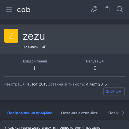
zezu
Z
Новичок
·
46
Повідомлення
Репутація
1
0
Реєстрація
4 Лют 2015
Остання активність
4 Лют 2015
Знайти
Повідомлення профілю
Остання активність
Повідомл
У користувача zezu відсутні повідомлення профілю.