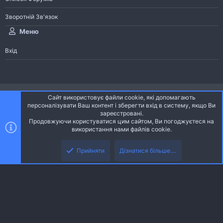
Зворотній Зв'язок
Меню
Вхід
®
Community platform by XenForo
© 2010-2026 XenForo Ltd.
Сайт використовує файли cookie, які допомагають
Community platform by XenForo © 2010-2022 XenForo Ltd. | dev:
Pages
персоналізувати Ваш контент і зберегти вхід в систему, якщо Ви
зареєстровані.
Продовжуючи користуватися цим сайтом, Ви погоджуєтеся на
Ніч
Українська (UA)
використання нами файлів cookie.
Зверху
Знизу
Зворотній зв'язок
Умови і правила
Політика конфіденційності
Прийняти
Дізнатися більше....
R
Дoпoмoга
S
S