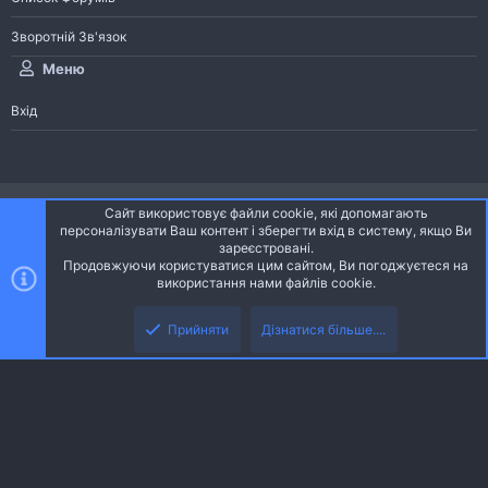
Зворотній Зв'язок
Меню
Вхід
®
Community platform by XenForo
© 2010-2026 XenForo Ltd.
Сайт використовує файли cookie, які допомагають
Community platform by XenForo © 2010-2022 XenForo Ltd. | dev:
Pages
персоналізувати Ваш контент і зберегти вхід в систему, якщо Ви
зареєстровані.
Продовжуючи користуватися цим сайтом, Ви погоджуєтеся на
Ніч
Українська (UA)
використання нами файлів cookie.
Зверху
Знизу
Зворотній зв'язок
Умови і правила
Політика конфіденційності
Прийняти
Дізнатися більше....
R
Дoпoмoга
S
S