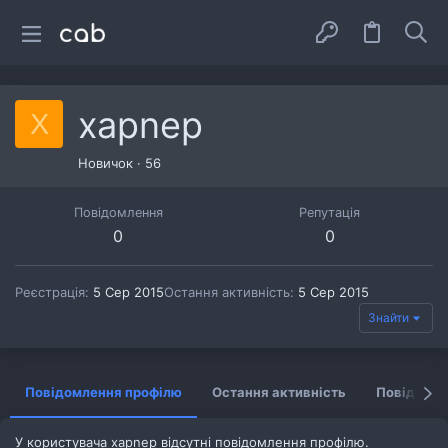
xapnep
X
Новичок
·
56
Повідомлення
Репутація
0
0
Реєстрація
5 Сер 2015
Остання активність
5 Сер 2015
Знайти
Повідомлення профілю
Остання активність
Повідомл
У користувача xapnep відсутні повідомлення профілю.