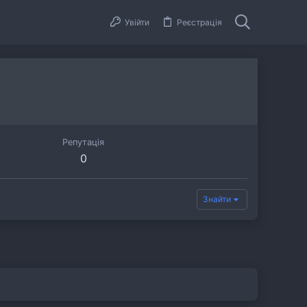
Увійти
Реєстрація
Репутація
0
Знайти