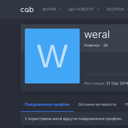
ФОРУМ
ЩО НОВОГО?
РЕСУРСИ
weral
W
Новичок
·
36
Реєстрація
21 Сер 201
Повідомлення профілю
Остання активність
П
У користувача weral відсутні повідомлення профілю.