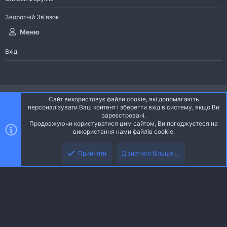
Зворотній Зв'язок
Меню
Вхід
®
Community platform by XenForo
© 2010-2026 XenForo Ltd.
Сайт використовує файли cookie, які допомагають
Community platform by XenForo © 2010-2022 XenForo Ltd. | dev:
Pages
персоналізувати Ваш контент і зберегти вхід в систему, якщо Ви
зареєстровані.
Продовжуючи користуватися цим сайтом, Ви погоджуєтеся на
Ніч
Українська (UA)
використання нами файлів cookie.
Зверху
Знизу
Зворотній зв'язок
Умови і правила
Політика конфіденційності
Прийняти
Дізнатися більше....
R
Дoпoмoга
S
S