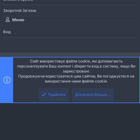
Зворотній Зв'язок
Меню
Вхід
®
Community platform by XenForo
© 2010-2026 XenForo Ltd.
Сайт використовує файли cookie, які допомагають
Community platform by XenForo © 2010-2022 XenForo Ltd. | dev:
Pages
персоналізувати Ваш контент і зберегти вхід в систему, якщо Ви
зареєстровані.
Продовжуючи користуватися цим сайтом, Ви погоджуєтеся на
Ніч
Українська (UA)
використання нами файлів cookie.
Зверху
Знизу
Зворотній зв'язок
Умови і правила
Політика конфіденційності
Прийняти
Дізнатися більше....
R
Дoпoмoга
S
S