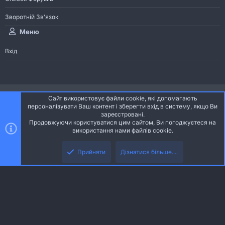
Зворотній Зв'язок
Меню
Вхід
®
Community platform by XenForo
© 2010-2026 XenForo Ltd.
Сайт використовує файли cookie, які допомагають
Community platform by XenForo © 2010-2022 XenForo Ltd. | dev:
Pages
персоналізувати Ваш контент і зберегти вхід в систему, якщо Ви
зареєстровані.
Продовжуючи користуватися цим сайтом, Ви погоджуєтеся на
Ніч
Українська (UA)
використання нами файлів cookie.
Зверху
Знизу
Зворотній зв'язок
Умови і правила
Політика конфіденційності
Прийняти
Дізнатися більше....
R
Дoпoмoга
S
S