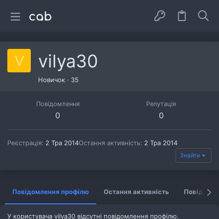
vilya30
V
Новичок
·
35
Повідомлення
Репутація
0
0
Реєстрація
2 Тра 2014
Остання активність
2 Тра 2014
Знайти
Повідомлення профілю
Остання активність
Повідомл
У користувача vilya30 відсутні повідомлення профілю.