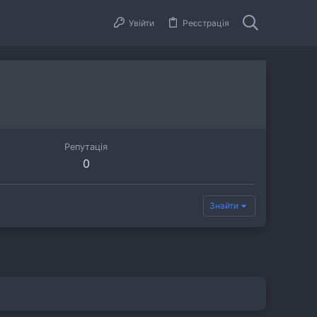
Увійти
Реєстрація
Репутація
0
Знайти