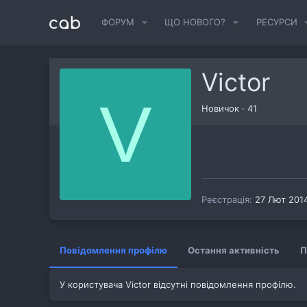
ФОРУМ
ЩО НОВОГО?
РЕСУРСИ
Victor
V
Новичок
·
41
Реєстрація
27 Лют 201
Повідомлення профілю
Остання активність
П
У користувача Victor відсутні повідомлення профілю.