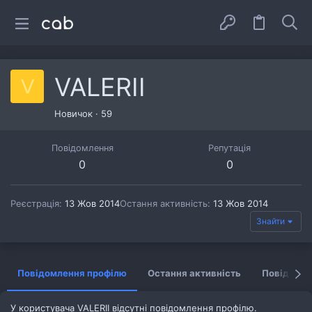
VALERII
V
Новичок
·
59
Повідомлення
Репутація
0
0
Реєстрація
13 Жов 2014
Остання активність
13 Жов 2014
Знайти
Повідомлення профілю
Остання активність
Повідомл
У користувача VALERII відсутні повідомлення профілю.