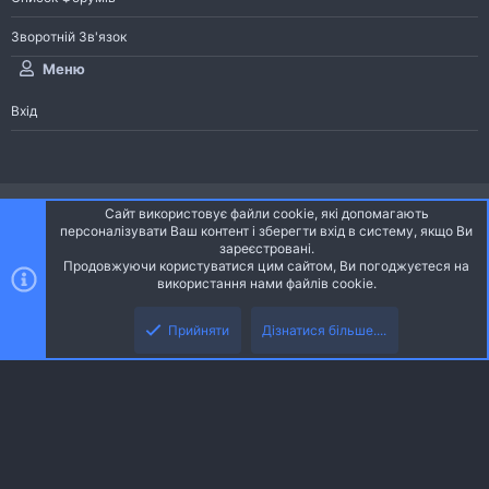
Зворотній Зв'язок
Меню
Вхід
®
Community platform by XenForo
© 2010-2026 XenForo Ltd.
Сайт використовує файли cookie, які допомагають
Community platform by XenForo © 2010-2022 XenForo Ltd. | dev:
Pages
персоналізувати Ваш контент і зберегти вхід в систему, якщо Ви
зареєстровані.
Продовжуючи користуватися цим сайтом, Ви погоджуєтеся на
Ніч
Українська (UA)
використання нами файлів cookie.
Зверху
Знизу
Зворотній зв'язок
Умови і правила
Політика конфіденційності
Прийняти
Дізнатися більше....
R
Дoпoмoга
S
S