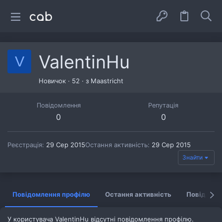
ValentinHu
V
Новичок
·
52
·
з
Maastricht
Повідомлення
Репутація
0
0
Реєстрація
29 Сер 2015
Остання активність
29 Сер 2015
Знайти
Повідомлення профілю
Остання активність
Повідомл
У користувача ValentinHu відсутні повідомлення профілю.