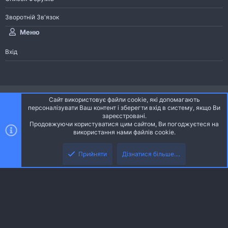
Зворотній Зв'язок
Меню
Вхід
®
Community platform by XenForo
© 2010-2026 XenForo Ltd.
Сайт використовує файли cookie, які допомагають
Community platform by XenForo © 2010-2022 XenForo Ltd. | dev:
Pages
персоналізувати Ваш контент і зберегти вхід в систему, якщо Ви
зареєстровані.
Продовжуючи користуватися цим сайтом, Ви погоджуєтеся на
Ніч
Українська (UA)
використання нами файлів cookie.
Зверху
Знизу
Зворотній зв'язок
Умови і правила
Політика конфіденційності
Прийняти
Дізнатися більше....
R
Дoпoмoга
S
S