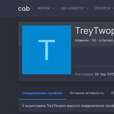
ФОРУМ
ЩО НОВОГО?
РЕСУРСИ
TreyTwo
T
Новичок
·
50
·
з
Genarp
Реєстрація
26 Чер 201
Повідомлення профілю
Остання активність
П
У користувача TreyTwopen відсутні повідомлення проф