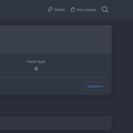
Увійти
Реєстрація
Репутація
0
Знайти