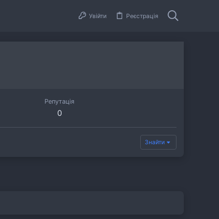
Увійти
Реєстрація
Репутація
0
Знайти