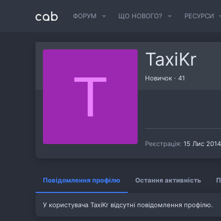
ФОРУМ
ЩО НОВОГО?
РЕСУРСИ
TaxiKr
T
Новичок
·
41
Реєстрація
15 Лис 2014
Повідомлення профілю
Остання активність
П
У користувача TaxiKr відсутні повідомлення профілю.