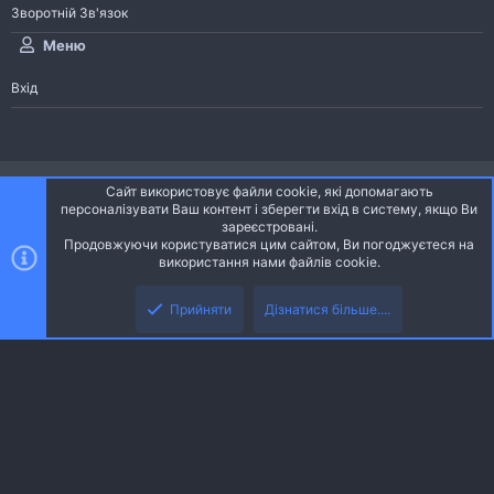
Зворотній Зв'язок
Меню
Вхід
®
Community platform by XenForo
© 2010-2026 XenForo Ltd.
Сайт використовує файли cookie, які допомагають
Community platform by XenForo © 2010-2022 XenForo Ltd. | dev:
Pages
персоналізувати Ваш контент і зберегти вхід в систему, якщо Ви
зареєстровані.
Продовжуючи користуватися цим сайтом, Ви погоджуєтеся на
Ніч
Українська (UA)
використання нами файлів cookie.
Зверху
Знизу
Зворотній зв'язок
Умови і правила
Політика конфіденційності
Прийняти
Дізнатися більше....
R
Дoпoмoга
S
S