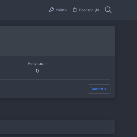
Увійти
Реєстрація
Репутація
0
Знайти