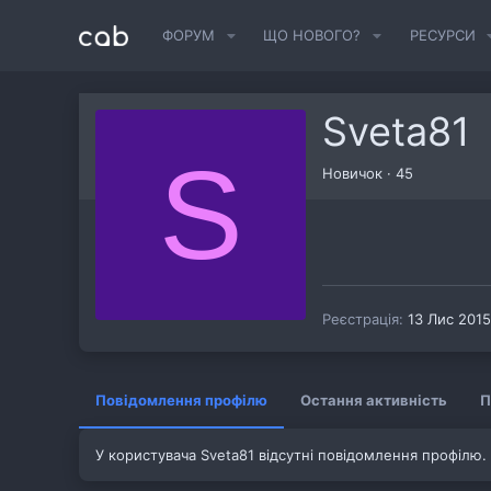
ФОРУМ
ЩО НОВОГО?
РЕСУРСИ
Sveta81
S
Новичок
·
45
Реєстрація
13 Лис 2015
Повідомлення профілю
Остання активність
П
У користувача Sveta81 відсутні повідомлення профілю.