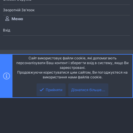
Зворотній Зв'язок
Меню
Вхід
®
Community platform by XenForo
© 2010-2026 XenForo Ltd.
Сайт використовує файли cookie, які допомагають
Community platform by XenForo © 2010-2022 XenForo Ltd. | dev:
Pages
персоналізувати Ваш контент і зберегти вхід в систему, якщо Ви
зареєстровані.
Продовжуючи користуватися цим сайтом, Ви погоджуєтеся на
Ніч
Українська (UA)
використання нами файлів cookie.
Зверху
Знизу
Зворотній зв'язок
Умови і правила
Політика конфіденційності
Прийняти
Дізнатися більше....
R
Дoпoмoга
S
S