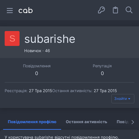
subarishe
S
Новичок
·
46
Повідомлення
Репутація
0
0
Реєстрація
27 Тра 2015
Остання активність
27 Тра 2015
Знайти
Повідомлення профілю
Остання активність
Повідомл
У користувача subarishe відсутні повідомлення профілю.