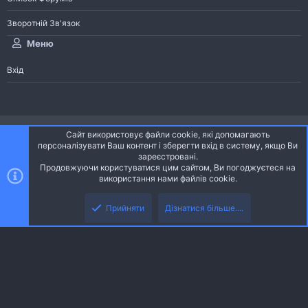
Зворотній Зв'язок
Меню
Вхід
®
Community platform by XenForo
© 2010-2026 XenForo Ltd.
Сайт використовує файли cookie, які допомагають
Community platform by XenForo © 2010-2022 XenForo Ltd. | dev:
Pages
персоналізувати Ваш контент і зберегти вхід в систему, якщо Ви
зареєстровані.
Продовжуючи користуватися цим сайтом, Ви погоджуєтеся на
Ніч
Українська (UA)
використання нами файлів cookie.
Зверху
Знизу
Зворотній зв'язок
Умови і правила
Політика конфіденційності
Прийняти
Дізнатися більше....
R
Дoпoмoга
S
S