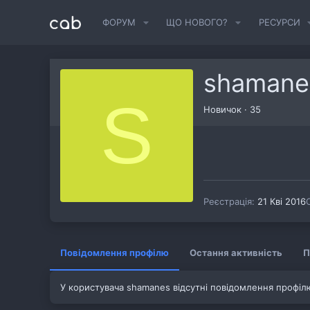
ФОРУМ
ЩО НОВОГО?
РЕСУРСИ
shamane
S
Новичок
·
35
Реєстрація
21 Кві 2016
Повідомлення профілю
Остання активність
П
У користувача shamanes відсутні повідомлення профіл