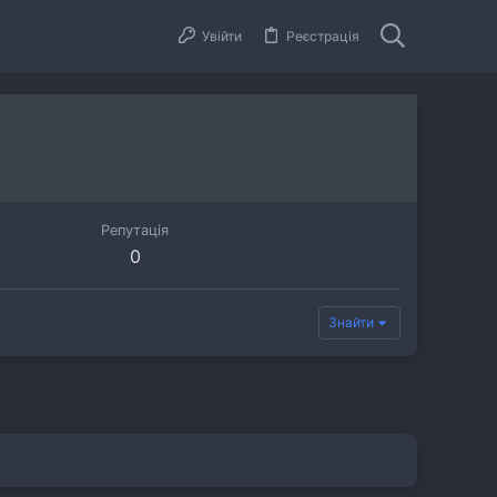
Увійти
Реєстрація
Репутація
0
Знайти