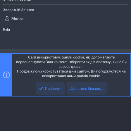
Зворотній Зв'язок
Меню
Вхід
®
Community platform by XenForo
© 2010-2026 XenForo Ltd.
Сайт використовує файли cookie, які допомагають
Community platform by XenForo © 2010-2022 XenForo Ltd. | dev:
Pages
персоналізувати Ваш контент і зберегти вхід в систему, якщо Ви
зареєстровані.
Продовжуючи користуватися цим сайтом, Ви погоджуєтеся на
Ніч
Українська (UA)
використання нами файлів cookie.
Зверху
Знизу
Зворотній зв'язок
Умови і правила
Політика конфіденційності
Прийняти
Дізнатися більше....
R
Дoпoмoга
S
S