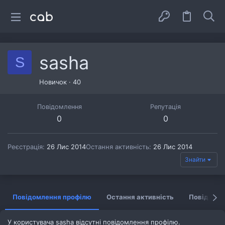
sasha
S
Новичок
·
40
Повідомлення
Репутація
0
0
Реєстрація
26 Лис 2014
Остання активність
26 Лис 2014
Знайти
Повідомлення профілю
Остання активність
Повідомл
У користувача sasha відсутні повідомлення профілю.