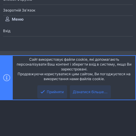
Зворотній Зв'язок
Меню
Вхід
®
Community platform by XenForo
© 2010-2026 XenForo Ltd.
Сайт використовує файли cookie, які допомагають
Community platform by XenForo © 2010-2022 XenForo Ltd. | dev:
Pages
персоналізувати Ваш контент і зберегти вхід в систему, якщо Ви
зареєстровані.
Продовжуючи користуватися цим сайтом, Ви погоджуєтеся на
Ніч
Українська (UA)
використання нами файлів cookie.
Зверху
Знизу
Зворотній зв'язок
Умови і правила
Політика конфіденційності
Прийняти
Дізнатися більше....
R
Дoпoмoга
S
S