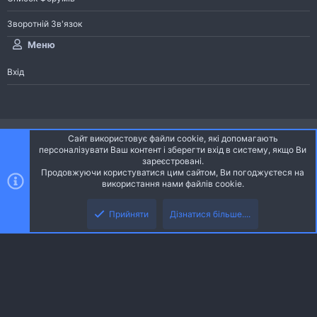
Зворотній Зв'язок
Меню
Вхід
®
Community platform by XenForo
© 2010-2026 XenForo Ltd.
Сайт використовує файли cookie, які допомагають
Community platform by XenForo © 2010-2022 XenForo Ltd. | dev:
Pages
персоналізувати Ваш контент і зберегти вхід в систему, якщо Ви
зареєстровані.
Продовжуючи користуватися цим сайтом, Ви погоджуєтеся на
Ніч
Українська (UA)
використання нами файлів cookie.
Зверху
Знизу
Зворотній зв'язок
Умови і правила
Політика конфіденційності
Прийняти
Дізнатися більше....
R
Дoпoмoга
S
S