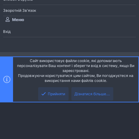
Зворотній Зв'язок
Меню
Вхід
®
Community platform by XenForo
© 2010-2026 XenForo Ltd.
Сайт використовує файли cookie, які допомагають
Community platform by XenForo © 2010-2022 XenForo Ltd. | dev:
Pages
персоналізувати Ваш контент і зберегти вхід в систему, якщо Ви
зареєстровані.
Продовжуючи користуватися цим сайтом, Ви погоджуєтеся на
Ніч
Українська (UA)
використання нами файлів cookie.
Зверху
Знизу
Зворотній зв'язок
Умови і правила
Політика конфіденційності
Прийняти
Дізнатися більше....
R
Дoпoмoга
S
S