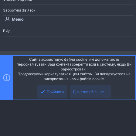
Зворотній Зв'язок
Меню
Вхід
®
Community platform by XenForo
© 2010-2026 XenForo Ltd.
Сайт використовує файли cookie, які допомагають
Community platform by XenForo © 2010-2022 XenForo Ltd. | dev:
Pages
персоналізувати Ваш контент і зберегти вхід в систему, якщо Ви
зареєстровані.
Продовжуючи користуватися цим сайтом, Ви погоджуєтеся на
Ніч
Українська (UA)
використання нами файлів cookie.
Зверху
Знизу
Зворотній зв'язок
Умови і правила
Політика конфіденційності
Прийняти
Дізнатися більше....
R
Дoпoмoга
S
S