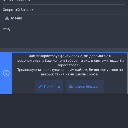
Зворотній Зв'язок
Меню
Вхід
®
Community platform by XenForo
© 2010-2026 XenForo Ltd.
Сайт використовує файли cookie, які допомагають
Community platform by XenForo © 2010-2022 XenForo Ltd. | dev:
Pages
персоналізувати Ваш контент і зберегти вхід в систему, якщо Ви
зареєстровані.
Продовжуючи користуватися цим сайтом, Ви погоджуєтеся на
Ніч
Українська (UA)
використання нами файлів cookie.
Зверху
Знизу
Зворотній зв'язок
Умови і правила
Політика конфіденційності
Прийняти
Дізнатися більше....
R
Дoпoмoга
S
S