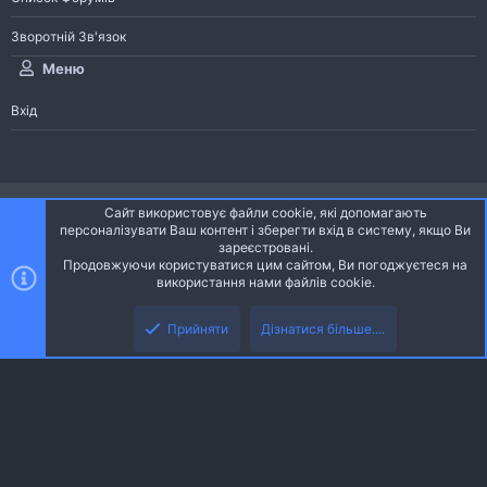
Зворотній Зв'язок
Меню
Вхід
®
Community platform by XenForo
© 2010-2026 XenForo Ltd.
Сайт використовує файли cookie, які допомагають
Community platform by XenForo © 2010-2022 XenForo Ltd. | dev:
Pages
персоналізувати Ваш контент і зберегти вхід в систему, якщо Ви
зареєстровані.
Продовжуючи користуватися цим сайтом, Ви погоджуєтеся на
Ніч
Українська (UA)
використання нами файлів cookie.
Зверху
Знизу
Зворотній зв'язок
Умови і правила
Політика конфіденційності
Прийняти
Дізнатися більше....
R
Дoпoмoга
S
S