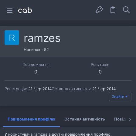
ramzes
R
Новичок
·
52
Повідомлення
Репутація
0
0
Реєстрація
21 Чер 2014
Остання активність
21 Чер 2014
Знайти
Повідомлення профілю
Остання активність
Повідомл
У користувача ramzes відсутні повідомлення профілю.