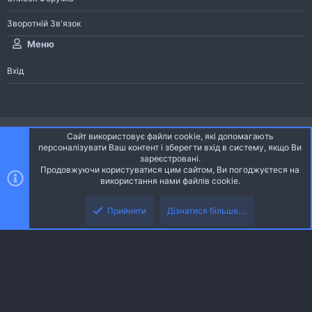
Зворотній Зв'язок
Меню
Вхід
®
Community platform by XenForo
© 2010-2026 XenForo Ltd.
Сайт використовує файли cookie, які допомагають
Community platform by XenForo © 2010-2022 XenForo Ltd. | dev:
Pages
персоналізувати Ваш контент і зберегти вхід в систему, якщо Ви
зареєстровані.
Продовжуючи користуватися цим сайтом, Ви погоджуєтеся на
Ніч
Українська (UA)
використання нами файлів cookie.
Зверху
Знизу
Зворотній зв'язок
Умови і правила
Політика конфіденційності
Прийняти
Дізнатися більше....
R
Дoпoмoга
S
S