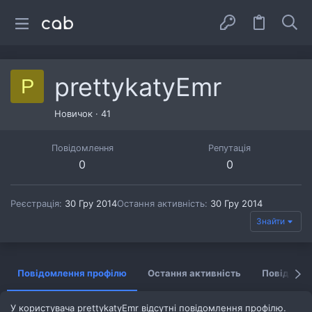
prettykatyEmr
P
Новичок
·
41
Повідомлення
Репутація
0
0
Реєстрація
30 Гру 2014
Остання активність
30 Гру 2014
Знайти
Повідомлення профілю
Остання активність
Повідомл
У користувача prettykatyEmr відсутні повідомлення профілю.