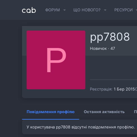
ФОРУМ
ЩО НОВОГО?
РЕСУРСИ
pp7808
P
Новичок
·
47
Реєстрація
1 Бер 2015
О
Повідомлення профілю
Остання активність
П
У користувача pp7808 відсутні повідомлення профілю.