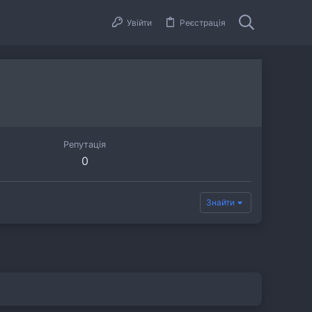
Увійти
Реєстрація
Репутація
0
Знайти