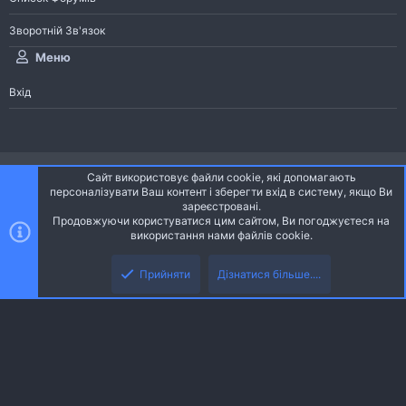
Зворотній Зв'язок
Меню
Вхід
®
Community platform by XenForo
© 2010-2026 XenForo Ltd.
Сайт використовує файли cookie, які допомагають
Community platform by XenForo © 2010-2022 XenForo Ltd. | dev:
Pages
персоналізувати Ваш контент і зберегти вхід в систему, якщо Ви
зареєстровані.
Продовжуючи користуватися цим сайтом, Ви погоджуєтеся на
Ніч
Українська (UA)
використання нами файлів cookie.
Зверху
Знизу
Зворотній зв'язок
Умови і правила
Політика конфіденційності
Прийняти
Дізнатися більше....
R
Дoпoмoга
S
S