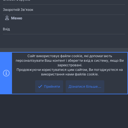
Зворотній Зв'язок
Меню
Вхід
®
Community platform by XenForo
© 2010-2026 XenForo Ltd.
Сайт використовує файли cookie, які допомагають
Community platform by XenForo © 2010-2022 XenForo Ltd. | dev:
Pages
персоналізувати Ваш контент і зберегти вхід в систему, якщо Ви
зареєстровані.
Продовжуючи користуватися цим сайтом, Ви погоджуєтеся на
Ніч
Українська (UA)
використання нами файлів cookie.
Зворотній зв'язок
Умови і правила
Політика конфіденційності
Прийняти
Дізнатися більше....
R
Дoпoмoга
S
S