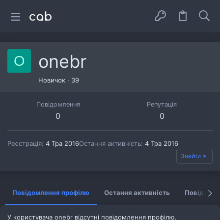
onebr
O
Новичок
·
39
Повідомлення
Репутація
0
0
Реєстрація
4 Тра 2016
Остання активність
4 Тра 2016
Знайти
Повідомлення профілю
Остання активність
Повідомл
У користувача onebr відсутні повідомлення профілю.