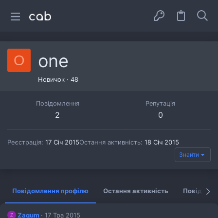
one
O
Новичок
·
48
Повідомлення
Репутація
2
0
Реєстрація
17 Січ 2015
Остання активність
18 Січ 2015
Знайти
Повідомлення профілю
Остання активність
Повідомл
Zagum
17 Тра 2015
Z