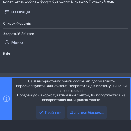
кожен день, щоб наш форум був одним із кращих. Приєднуйтесь.
Навігація
Список Форумів
Зворотній Зв'язок
Меню
Вхід
®
Community platform by XenForo
© 2010-2026 XenForo Ltd.
Сайт використовує файли cookie, які допомагають
Community platform by XenForo © 2010-2022 XenForo Ltd. | dev:
Pages
персоналізувати Ваш контент і зберегти вхід в систему, якщо Ви
зареєстровані.
Продовжуючи користуватися цим сайтом, Ви погоджуєтеся на
Ніч
Українська (UA)
використання нами файлів cookie.
Зверху
Знизу
Зворотній зв'язок
Умови і правила
Політика конфіденційності
Прийняти
Дізнатися більше....
R
Дoпoмoга
S
S