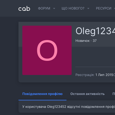
ФОРУМ
ЩО НОВОГО?
РЕСУРСИ
Oleg123
O
Новичок
·
37
Реєстрація
1 Лип 2015
О
Повідомлення профілю
Остання активність
П
У користувача Oleg123452 відсутні повідомлення проф