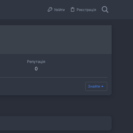
Увійти
Реєстрація
Репутація
0
Знайти