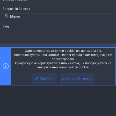
Зворотній Зв'язок
Меню
Вхід
®
Community platform by XenForo
© 2010-2026 XenForo Ltd.
Сайт використовує файли cookie, які допомагають
Community platform by XenForo © 2010-2022 XenForo Ltd. | dev:
Pages
персоналізувати Ваш контент і зберегти вхід в систему, якщо Ви
зареєстровані.
Продовжуючи користуватися цим сайтом, Ви погоджуєтеся на
Ніч
Українська (UA)
використання нами файлів cookie.
Зверху
Знизу
Зворотній зв'язок
Умови і правила
Політика конфіденційності
Прийняти
Дізнатися більше....
R
Дoпoмoга
S
S