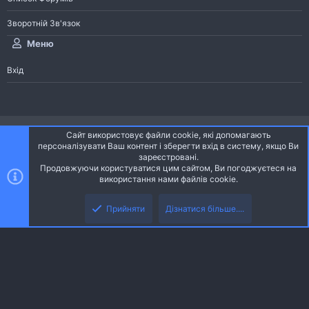
Зворотній Зв'язок
Меню
Вхід
®
Community platform by XenForo
© 2010-2026 XenForo Ltd.
Сайт використовує файли cookie, які допомагають
Community platform by XenForo © 2010-2022 XenForo Ltd. | dev:
Pages
персоналізувати Ваш контент і зберегти вхід в систему, якщо Ви
зареєстровані.
Продовжуючи користуватися цим сайтом, Ви погоджуєтеся на
Ніч
Українська (UA)
використання нами файлів cookie.
Зверху
Знизу
Зворотній зв'язок
Умови і правила
Політика конфіденційності
Прийняти
Дізнатися більше....
R
Дoпoмoга
S
S