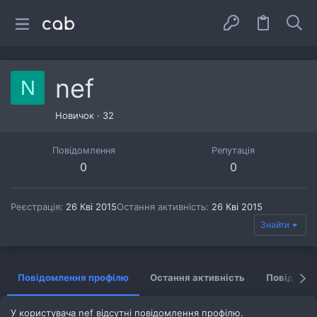
nef
N
Новичок
·
32
Повідомлення
Репутація
0
0
Реєстрація
26 Кві 2015
Остання активність
26 Кві 2015
Знайти
Повідомлення профілю
Остання активність
Повідомл
У користувача nef відсутні повідомлення профілю.