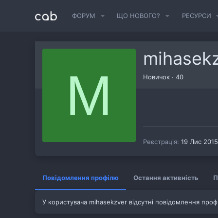
ФОРУМ
ЩО НОВОГО?
РЕСУРСИ
mihasek
M
Новичок
·
40
Реєстрація
19 Лис 2015
Повідомлення профілю
Остання активність
П
У користувача mihasekzver відсутні повідомлення проф