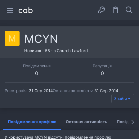
MCYN
M
Новичок
·
55
·
з
Church Lawford
Повідомлення
Репутація
0
0
Реєстрація
31 Сер 2014
Остання активність
31 Сер 2014
Знайти
Повідомлення профілю
Остання активність
Повідомл
У користувача MCYN відсутні повідомлення профілю.