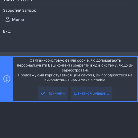
Зворотній Зв'язок
Меню
Вхід
®
Community platform by XenForo
© 2010-2026 XenForo Ltd.
Сайт використовує файли cookie, які допомагають
Community platform by XenForo © 2010-2022 XenForo Ltd. | dev:
Pages
персоналізувати Ваш контент і зберегти вхід в систему, якщо Ви
зареєстровані.
Продовжуючи користуватися цим сайтом, Ви погоджуєтеся на
Ніч
Українська (UA)
використання нами файлів cookie.
Зверху
Знизу
Зворотній зв'язок
Умови і правила
Політика конфіденційності
Прийняти
Дізнатися більше....
R
Дoпoмoга
S
S